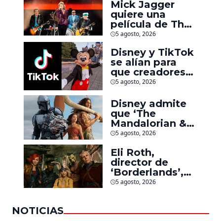
Mick Jagger
quiere una
película de The
Rolling Stones
5 agosto, 2026
inspirado por
Disney y TikTok
los biopics de
se alían para
The Beatles
que creadores
hagan videos
5 agosto, 2026
con personajes
de Marvel, Pixar
Disney admite
y ‘Star Wars’
que ‘The
Mandalorian &
Grogu’ y
5 agosto, 2026
‘Moana’ fueron
Eli Roth,
decepciones en
director de
taquilla pero
‘Borderlands’,
lograron algo
culpa al estudio
especial
5 agosto, 2026
por el fracaso
de la película
NOTICIAS