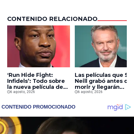
CONTENIDO RELACIONADO
‘Run Hide Fight:
Las películas que S
Infidels’: Todo sobre
Neill grabó antes de
la nueva película de
morir y llegarán
Jonathan Majors en la
6 agosto, 2026
pronto a salas
6 agosto, 2026
que lucha contra
islamistas radicales