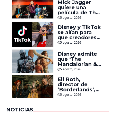
Mick Jagger
quiere una
película de The
Rolling Stones
5 agosto, 2026
inspirado por
Disney y TikTok
los biopics de
se alían para
The Beatles
que creadores
hagan videos
5 agosto, 2026
con personajes
de Marvel, Pixar
Disney admite
y ‘Star Wars’
que ‘The
Mandalorian &
Grogu’ y
5 agosto, 2026
‘Moana’ fueron
Eli Roth,
decepciones en
director de
taquilla pero
‘Borderlands’,
lograron algo
culpa al estudio
especial
5 agosto, 2026
por el fracaso
de la película
NOTICIAS