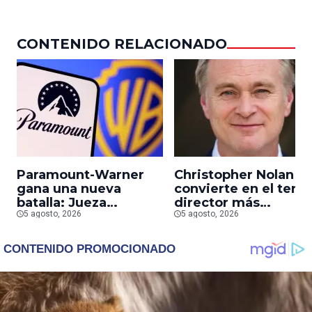
CONTENIDO RELACIONADO
Paramount-Warner
Christopher Nolan s
gana una nueva
convierte en el terce
batalla: Jueza
director más
desestima demanda
5 agosto, 2026
taquillero de todos
5 agosto, 2026
de consumidores
los tiempos
contra la fusión