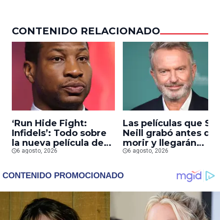
CONTENIDO RELACIONADO
‘Run Hide Fight:
Las películas que S
Infidels’: Todo sobre
Neill grabó antes de
la nueva película de
morir y llegarán
Jonathan Majors en la
6 agosto, 2026
pronto a salas
6 agosto, 2026
que lucha contra
islamistas radicales