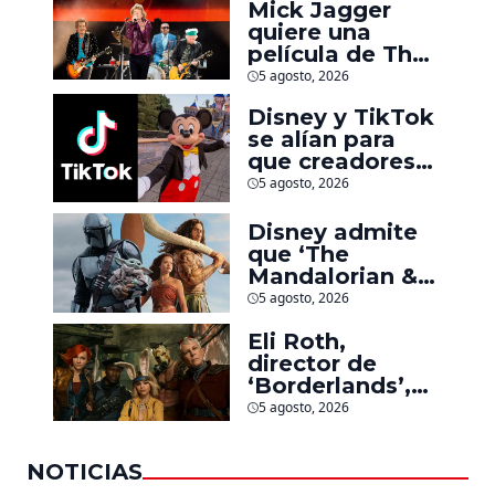
Mick Jagger
quiere una
película de The
Rolling Stones
5 agosto, 2026
inspirado por
Disney y TikTok
los biopics de
se alían para
The Beatles
que creadores
hagan videos
5 agosto, 2026
con personajes
de Marvel, Pixar
Disney admite
y ‘Star Wars’
que ‘The
Mandalorian &
Grogu’ y
5 agosto, 2026
‘Moana’ fueron
Eli Roth,
decepciones en
director de
taquilla pero
‘Borderlands’,
lograron algo
culpa al estudio
especial
5 agosto, 2026
por el fracaso
de la película
NOTICIAS