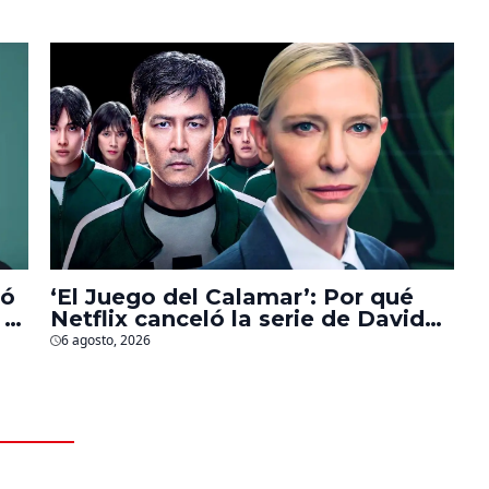
contra islamistas radicales
bó
‘El Juego del Calamar’: Por qué
 a
Netflix canceló la serie de David
Fincher que iba a ubicarse en
6 agosto, 2026
Estados Unidos