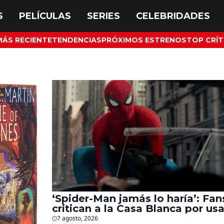
MÁS RECIENTE
TENDENCIAS
PRÓXIMOS ESTRENOS
TOP CRÍT
‘Spider-Man jamás lo haría’: Fan
critican a la Casa Blanca por usa
al héroe para promover
7 agosto, 2026