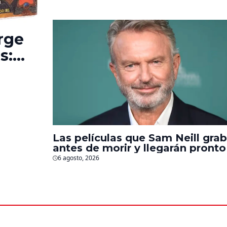
deportaciones
rge
s:
e la
Las películas que Sam Neill gra
antes de morir y llegarán pronto
salas
6 agosto, 2026