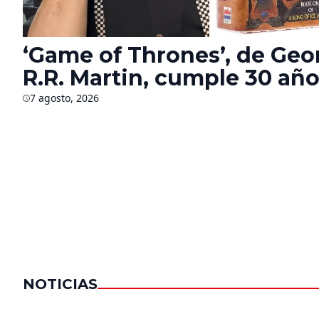
‘Game of Thrones’, de Geo
R.R. Martin, cumple 30 año
¿Qué sabemos del futuro d
7 agosto, 2026
saga?
NOTICIAS