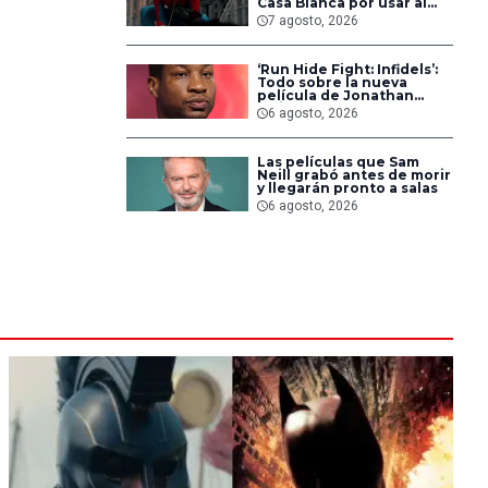
Casa Blanca por usar al
héroe para promover
7 agosto, 2026
deportaciones
‘Run Hide Fight: Infidels’:
Todo sobre la nueva
película de Jonathan
Majors en la que lucha
6 agosto, 2026
contra islamistas
radicales
Las películas que Sam
Neill grabó antes de morir
y llegarán pronto a salas
6 agosto, 2026