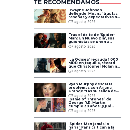
TE RECOMENDAMOS
Dwayne Johnson
defiende ‘Moana’ tras las
reseñas y expectativas no
cumplidas: ‘Así son las
7 agosto, 2026
cosas’
Tras el éxito de ‘Spider-
Man: Un Nuevo Día’, sus
guionistas se unen a
‘Avengers: Doomsday’ y
7 agosto, 2026
‘Secret Wars’
‘La Odisea’ recauda 1,000
MDD en taquilla, récord
que Christopher Nolan no
alcanzaba desde hace 14
7 agosto, 2026
años
Ryan Murphy descarta
problemas con Ariana
Grande tras su salida de
‘American Horror Story’
7 agosto, 2026
‘Game of Thrones’, de
George R.R. Martin,
cumple 30 años: ¿Qué
sabemos del futuro de la
7 agosto, 2026
saga?
‘Spider-Man jamás lo
haría’: Fans critican a la