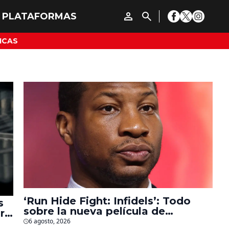
ICAS
‘Run Hide Fight: Infidels’: Todo
s
sobre la nueva película de
r
Jonathan Majors en la que lucha
6 agosto, 2026