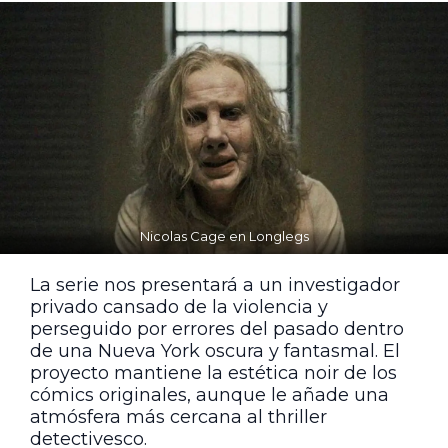
Nicolas Cage en Longlegs
La serie nos presentará a un investigador
privado cansado de la violencia y
perseguido por errores del pasado dentro
de una Nueva York oscura y fantasmal. El
proyecto mantiene la estética noir de los
cómics originales, aunque le añade una
atmósfera más cercana al thriller
detectivesco.