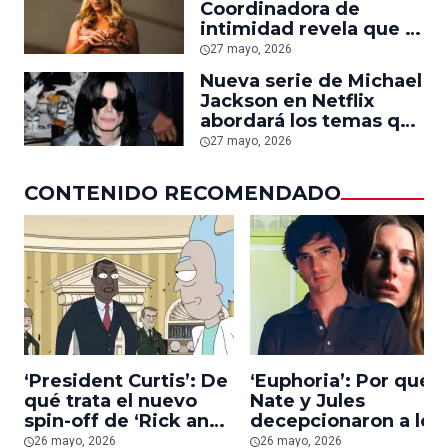
Coordinadora de
intimidad revela que a
las estrellas se les
27 mayo, 2026
‘presionó’ para hacer
Nueva serie de Michael
escenas explícitas y ser
Jackson en Netflix
‘vulnerables’
abordará los temas que
‘Michael’ no quiso
27 mayo, 2026
CONTENIDO RECOMENDADO
‘President Curtis’: De
‘Euphoria’: Por qué
qué trata el nuevo
Nate y Jules
spin-off de ‘Rick and
decepcionaron a los
Morty’
fans en la temporad
26 mayo, 2026
26 mayo, 2026