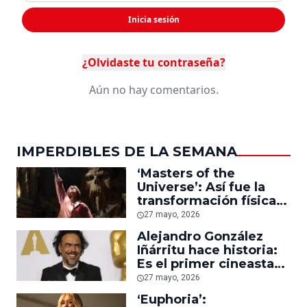
Inicia sesión
¿Olvidaste tu contraseña?
Aún no hay comentarios.
IMPERDIBLES DE LA SEMANA
‘Masters of the
Universe’: Así fue la
transformación física
de Nicholas Galitzine
27 mayo, 2026
para convertirse en He-
Alejandro González
Man
Iñárritu hace historia:
Es el primer cineasta
en entrar al Colegio
27 mayo, 2026
Nacional de México
‘Euphoria’: