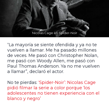
Nicolas Cage en Spider-Noir
“La mayoría se siente ofendida y ya no te
vuelven a llamar. Me ha pasado millones
de veces. Me pasó con Christopher Nolan,
me pasó con Woody Allen, me pasó con
Paul Thomas Anderson. Ya no me vuelven
a llamar”, declaró el actor.
No te pierdas:
‘Spider-Noir’: Nicolas Cage
pidió filmar la serie a color porque ‘los
adolescentes no tienen experiencia con el
blanco y negro’