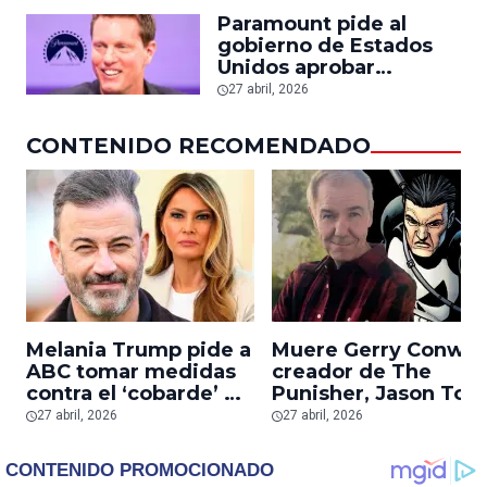
basada en la polémica
Paramount pide al
novela de Collen
gobierno de Estados
Hoover?
Unidos aprobar
inversión de Medio
27 abril, 2026
Oriente para adquirir
Warner Bros.
CONTENIDO RECOMENDADO
Discovery
Melania Trump pide a
Muere Gerry Conway
ABC tomar medidas
creador de The
contra el ‘cobarde’ de
Punisher, Jason Tod
Jimmy Kimmel: ‘Su
Ben Reilly y otros
27 abril, 2026
27 abril, 2026
retórica violenta
personajes de
divide nuestro país’
cómics, a los 73 año