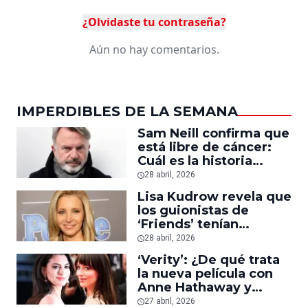
¿Olvidaste tu contraseña?
Aún no hay comentarios.
IMPERDIBLES DE LA SEMANA
Sam Neill confirma que
está libre de cáncer:
Cuál es la historia
detrás del
28 abril, 2026
padecimiento del actor
Lisa Kudrow revela que
de ‘Jurassic Park’
los guionistas de
‘Friends’ tenían
comportamientos
28 abril, 2026
inapropiados con las
‘Verity’: ¿De qué trata
actrices
la nueva película con
Anne Hathaway y
Dakota Johnson
27 abril, 2026