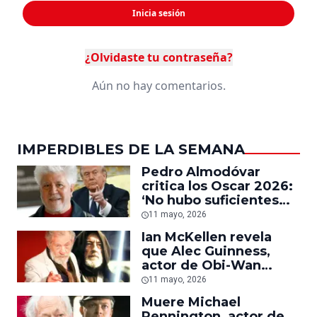
Inicia sesión
¿Olvidaste tu contraseña?
Aún no hay comentarios.
IMPERDIBLES DE LA SEMANA
Pedro Almodóvar
critica los Oscar 2026:
‘No hubo suficientes
protestas contra la
11 mayo, 2026
guerra en Gaza o
Ian McKellen revela
contra Donald Trump’
que Alec Guinness,
actor de Obi-Wan
Kenobi, le sugirió no
11 mayo, 2026
hablar sobre derechos
Muere Michael
gay porque ‘es
Pennington, actor de