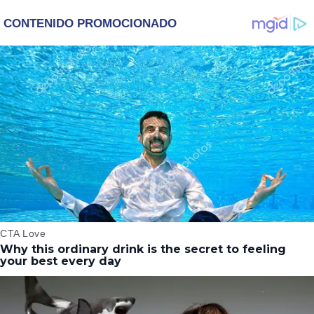
subtrama de Cassie
secuela con Cillian
en ‘Euphoria’
Murphy y Emily Blun