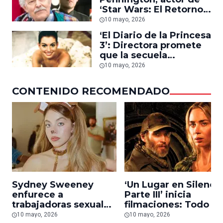
impropio en un actor’
‘Star Wars: El Retorno
del Jedi’, a los 82 años
10 mayo, 2026
‘El Diario de la Princesa
3’: Directora promete
que la secuela
mostrará ‘todo el
10 mayo, 2026
poder’ de la reina Mia
Thermopolis
CONTENIDO RECOMENDADO
Sydney Sweeney
‘Un Lugar en Silenci
enfurece a
Parte III’ inicia
trabajadoras sexuales
filmaciones: Todo lo
de OnlyFans por
que sabemos sobre l
10 mayo, 2026
10 mayo, 2026