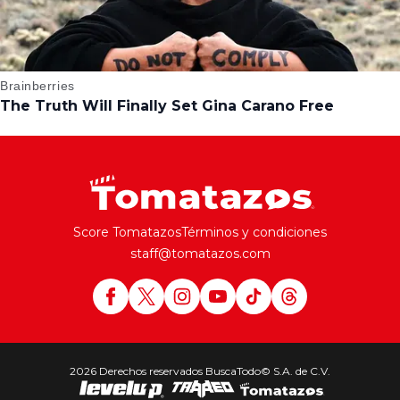
Score Tomatazos
Términos y condiciones
staff@tomatazos.com
2026 Derechos reservados BuscaTodo© S.A. de C.V.