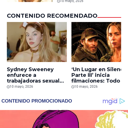
mostrará ‘todo el
10 mayo, 2026
poder’ de la reina Mia
Thermopolis
CONTENIDO RECOMENDADO
Sydney Sweeney
‘Un Lugar en Silenci
enfurece a
Parte III’ inicia
trabajadoras sexuales
filmaciones: Todo lo
de OnlyFans por
que sabemos sobre l
10 mayo, 2026
10 mayo, 2026
subtrama de Cassie
secuela con Cillian
en ‘Euphoria’
Murphy y Emily Blun