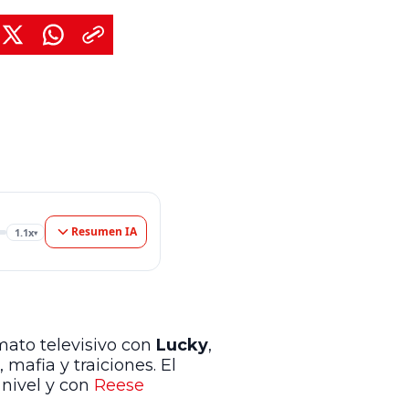
Resumen IA
1.1x
▾
mato televisivo con
Lucky
,
 mafia y traiciones. El
 nivel y con
Reese