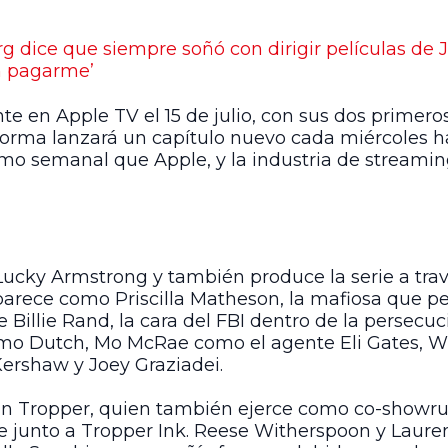
rg dice que siempre soñó con dirigir películas de
n pagarme’
e en Apple TV el 15 de julio, con sus dos primeros
forma lanzará un capítulo nuevo cada miércoles h
ritmo semanal que Apple, y la industria de streamin
Lucky Armstrong y también produce la serie a travé
rece como Priscilla Matheson, la mafiosa que pe
te Billie Rand, la cara del FBI dentro de la persecu
. como Dutch, Mo McRae como el agente Eli Gates, 
ershaw y Joey Graziadei.
an Tropper, quien también ejerce como co-showru
ie junto a Tropper Ink. Reese Witherspoon y Laur