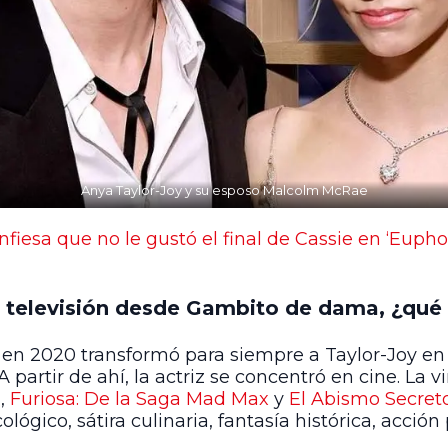
Anya Taylor-Joy y su esposo Malcolm McRae
iesa que no le gustó el final de Cassie en ‘Euphor
a televisión desde Gambito de dama, ¿qué 
n 2020 transformó para siempre a Taylor-Joy en 
A partir de ahí, la actriz se concentró en cine. La
ú
,
Furiosa: De la Saga Mad Max
y
El Abismo Secret
ológico, sátira culinaria, fantasía histórica, acci