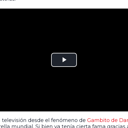
n televisión desde el fenómeno de
Gambito de D
trella mundial. Si bien ya tenía cierta fama gracia