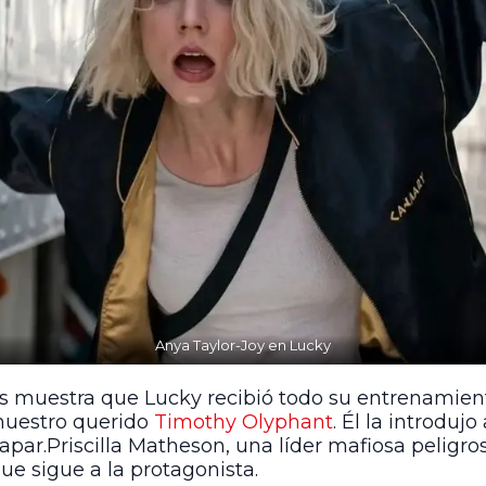
Anya Taylor-Joy en Lucky
 nos muestra que Lucky recibió todo su entrenamie
nuestro querido
Timothy Olyphant
. Él la introduj
capar.
Priscilla Matheson, una líder mafiosa peligro
e sigue a la protagonista.