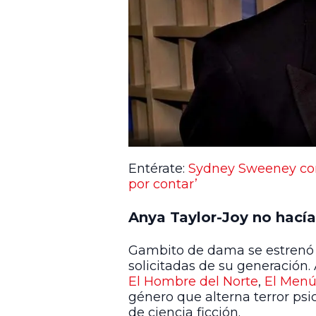
Entérate:
Sydney Sweeney conf
por contar’
Anya Taylor-Joy no hací
Gambito de dama se estrenó e
solicitadas de su generación. 
El Hombre del Norte
,
El Men
género que alterna terror psic
de ciencia ficción.