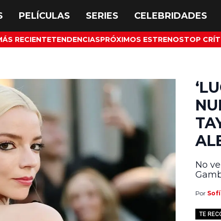
MÁS RECIENTE
TENDENCIAS
PRÓXIMOS ESTRENOS
TOP CRÍT
‘L
NU
TA
AL
No ve
Gamb
Por
Sofí
TE RE