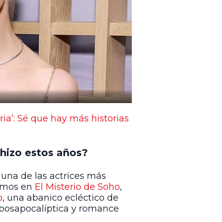
ia’: Sé que hay más historias
hizo estos años?
una de las actrices más
 vimos en
El Misterio de Soho
,
o
, una abanico ecléctico de
ón posapocalíptica y romance