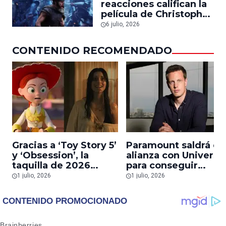
reacciones califican la
película de Christopher
Nolan como
6 julio, 2026
‘impresionante y
perfecta’
CONTENIDO RECOMENDADO
Gracias a ‘Toy Story 5’
Paramount saldrá de
y ‘Obsession’, la
alianza con Universa
taquilla de 2026
para conseguir
impulsa nuevas
aprobación europea
1 julio, 2026
1 julio, 2026
inversiones en cines
de su fusión con
tras años de crisis en
Warner Bros.
la industria
Discovery