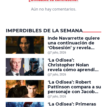
Aún no hay comentarios.
IMPERDIBLES DE LA SEMANA
Inde Navarrette quiere
una continuación de
‘Obsesión’ y revela
cómo le gustaría que
7 julio, 2026
fuera
‘La Odisea’:
Christopher Nolan
revela cómo aprendió
a confiar en su
7 julio, 2026
interpretación de una
‘La Odisea’: Robert
historia de 3,000 años
Pattinson compara a su
de antigüedad
personaje con Jacob
de ‘Crepúsculo’ y dice
7 julio, 2026
que la gente se pondrá
‘La Odisea’: Primeras
de su lado