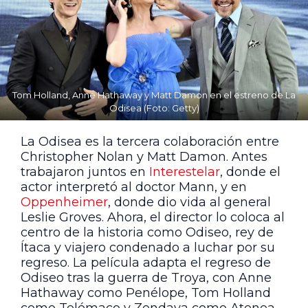
Tom Holland, Anne Hathaway y Matt Damon en el estreno de La
Odisea (Foto: Getty)
La Odisea es la tercera colaboración entre
Christopher Nolan y Matt Damon. Antes
trabajaron juntos en
Interestelar
, donde el
actor interpretó al doctor Mann, y en
Oppenheimer
, donde dio vida al general
Leslie Groves. Ahora, el director lo coloca al
centro de la historia como Odiseo, rey de
Ítaca y viajero condenado a luchar por su
regreso. La película adapta el regreso de
Odiseo tras la guerra de Troya, con Anne
Hathaway como Penélope, Tom Holland
como Telémaco y Zendaya como Atenea.