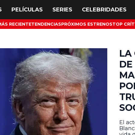
MÁS RECIENTE
TENDENCIAS
PRÓXIMOS ESTRENOS
TOP CRÍT
LA
DE
MA
PO
TR
SO
El ac
Blanc
vida 