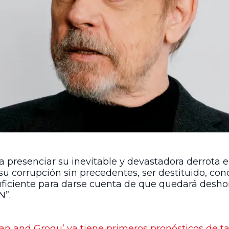
ara presenciar su inevitable y devastadora derrota
su corrupción sin precedentes, ser destituido, co
ficiente para darse cuenta de que quedará desho
N”.
an and Grogu’ ya tiene primeros pronósticos de ta