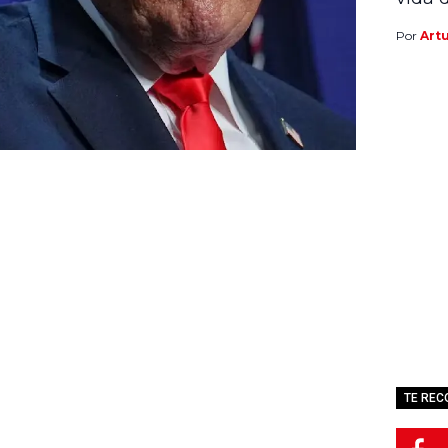
Por
Art
TE RE