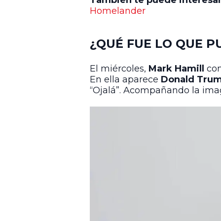
También te puede interesa
Homelander
¿QUÉ FUE LO QUE P
El miércoles,
Mark Hamill
com
En ella aparece
Donald Tru
“Ojalá”. Acompañando la imag