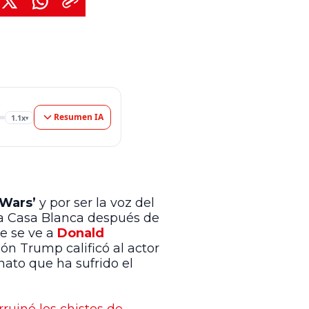
Resumen IA
1.1x
▾
 Wars’
y por ser la voz del
la Casa Blanca después de
de se ve a
Donald
ón Trump calificó al actor
nato que ha sufrido el