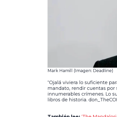
Mark Hamill (Imagen: Deadline)
“Ojalá viviera lo suficiente p
mandato, rendir cuentas por 
innumerables crímenes. Lo su
libros de historia. don_TheCO
También lee:
‘The Mandalori