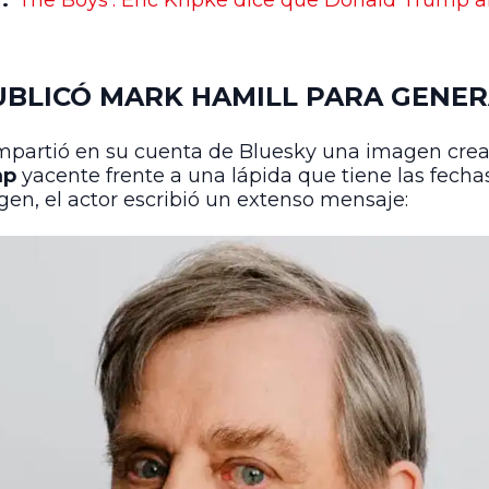
r:
‘The Boys’: Eric Kripke dice que Donald Trump ar
UBLICÓ MARK HAMILL PARA GENER
partió en su cuenta de Bluesky una imagen creada 
mp
yacente frente a una lápida que tiene las fechas
en, el actor escribió un extenso mensaje: