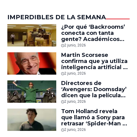
IMPERDIBLES DE LA SEMANA
¿Por qué ‘Backrooms’
conecta con tanta
gente? Académicos
creen que refleja una
2 junio, 2026
de las mayores
Martin Scorsese
angustias de nuestra
confirma que ya utiliza
época
inteligencia artificial y
revela cómo la aplica
2 junio, 2026
en sus películas
Directores de
‘Avengers: Doomsday’
dicen que la película
será un reinicio para el
2 junio, 2026
MCU y lo llevará de
Tom Holland revela
vuelta a la ‘fase cero’
que llamó a Sony para
retrasar ‘Spider-Man 4’
y poder actuar en ‘La
2 junio, 2026
Odisea’ de Christopher