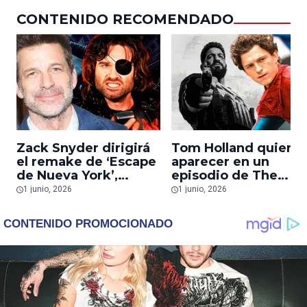
Nolan: ‘Fue difícil de
CONTENIDO RECOMENDADO
aceptar para Sony’
Zack Snyder dirigirá
Tom Holland quiere
el remake de ‘Escape
aparecer en un
de Nueva York’,
episodio de The
basado en el clásico
Punisher: ‘Veamos
1 junio, 2026
1 junio, 2026
con Kurt Russell
cómo es Spider-Man
clasificación R’