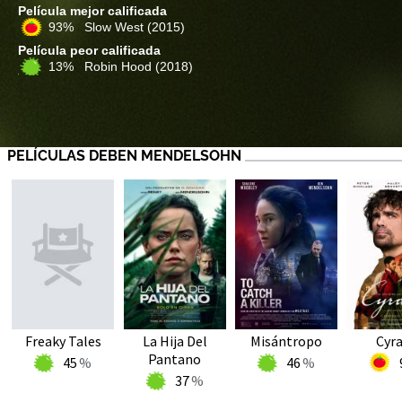
Película mejor calificada
93% Slow West
(2015)
Película peor calificada
13% Robin Hood
(2018)
PELÍCULAS DEBEN MENDELSOHN
Freaky Tales
La Hija Del
Misántropo
Cyr
Pantano
45
46
37