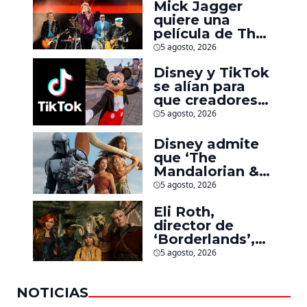
Mick Jagger
quiere una
película de The
Rolling Stones
5 agosto, 2026
inspirado por
Disney y TikTok
los biopics de
se alían para
The Beatles
que creadores
hagan videos
5 agosto, 2026
con personajes
de Marvel, Pixar
Disney admite
y ‘Star Wars’
que ‘The
Mandalorian &
Grogu’ y
5 agosto, 2026
‘Moana’ fueron
Eli Roth,
decepciones en
director de
taquilla pero
‘Borderlands’,
lograron algo
culpa al estudio
especial
5 agosto, 2026
por el fracaso
de la película
NOTICIAS