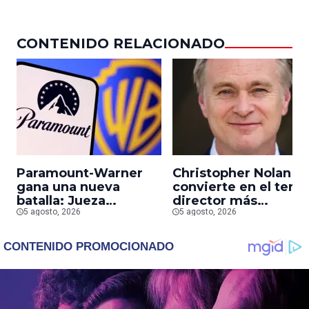
CONTENIDO RELACIONADO
Paramount-Warner
Christopher Nolan s
gana una nueva
convierte en el terce
batalla: Jueza
director más
desestima demanda
5 agosto, 2026
taquillero de todos
5 agosto, 2026
de consumidores
los tiempos
contra la fusión