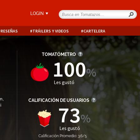
LOGIN
RESEÑAS
TRÁILERS Y VIDEOS
CARTELERA
TOMATÓMETRO
100
Les gustó
án
,
CALIFICACIÓN DE USUARIOS
73
i
Les gustó
Calificación Promedio: 3.6/5