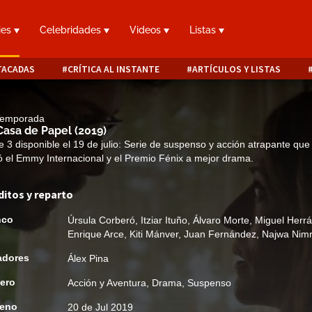
ies
Celebridades
Videos
Listas
TACADAS
CRÍTICA AL INSTANTE
ARTÍCULOS Y LISTAS
 Temporada
Casa de Papel
(2019)
e 3 disponible el 19 de julio: Serie de suspenso y acción atrapante que
 el Emmy Internacional y el Premio Fénix a mejor drama.
ditos y reparto
nco
Úrsula Corberó
,
Itziar Ituño
,
Álvaro Morte
,
Miguel Herr
Enrique Arce
,
Kiti Mánver
,
Juan Fernández
,
Najwa Nimr
adores
Álex Pina
ero
Acción y Aventura
,
Drama
,
Suspenso
reno
20 de Jul 2019