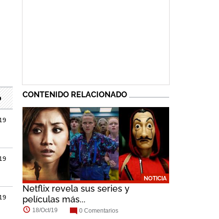
Kiti Mánver
Juan Fernández
Najwa Nimri
CONTENIDO RELACIONADO
o
019
019
NOTICIA
Netflix revela sus series y
019
películas más...
18/Oct/19
0 Comentarios