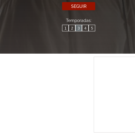
SEGUIR
Temporadas:
1
2
3
4
5