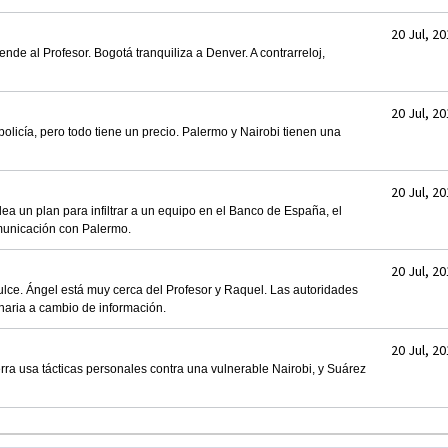
20 Jul, 2
e al Profesor. Bogotá tranquiliza a Denver. A contrarreloj,
20 Jul, 2
policía, pero todo tiene un precio. Palermo y Nairobi tienen una
20 Jul, 2
dea un plan para infiltrar a un equipo en el Banco de España, el
municación con Palermo.
20 Jul, 2
ulce. Ángel está muy cerca del Profesor y Raquel. Las autoridades
naria a cambio de información.
20 Jul, 2
rra usa tácticas personales contra una vulnerable Nairobi, y Suárez