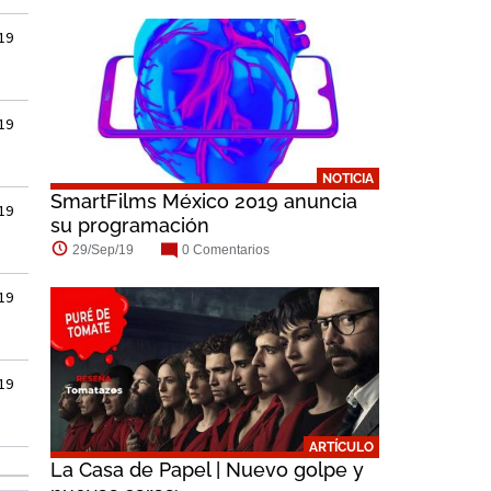
019
019
NOTICIA
SmartFilms México 2019 anuncia
019
su programación
29/Sep/19
0 Comentarios
019
019
ARTÍCULO
La Casa de Papel | Nuevo golpe y