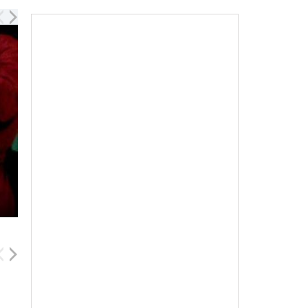
La Casa de Papel,...
00:31