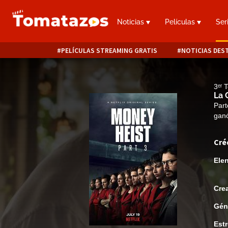
Noticias
Películas
Ser
PELÍCULAS STREAMING GRATIS
NOTICIAS DES
3ᵉʳ
La 
Part
ganó
Cré
Ele
Cre
Gén
Est