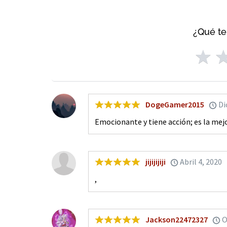
¿Qué te
DogeGamer2015
Di
Emocionante y tiene acción; es la m
jijijijiji
Abril 4, 2020
,
Jackson22472327
O