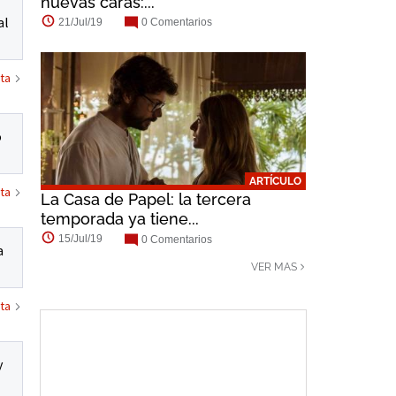
nuevas caras:...
al
21/Jul/19
0 Comentarios
ta
o
ARTÍCULO
ta
La Casa de Papel: la tercera
temporada ya tiene...
15/Jul/19
0 Comentarios
a
VER MAS
ta
y