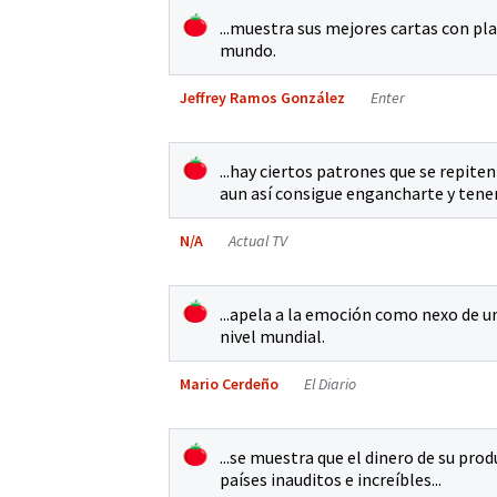
...muestra sus mejores cartas con pl
mundo.
Jeffrey Ramos González
Enter
...hay ciertos patrones que se repit
aun así consigue engancharte y tener 
N/A
Actual TV
...apela a la emoción como nexo de u
nivel mundial.
Mario Cerdeño
El Diario
...se muestra que el dinero de su pr
países inauditos e increíbles...