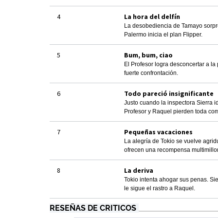
4
La hora del delfín
La desobediencia de Tamayo sorprend
Palermo inicia el plan Flipper.
5
Bum, bum, ciao
El Profesor logra desconcertar a la 
fuerte confrontación.
6
Todo pareció insignificante
Justo cuando la inspectora Sierra i
Profesor y Raquel pierden toda co
7
Pequeñas vacaciones
La alegría de Tokio se vuelve agrid
ofrecen una recompensa multimillo
8
La deriva
Tokio intenta ahogar sus penas. Sie
le sigue el rastro a Raquel.
RESEÑAS DE CRITICOS