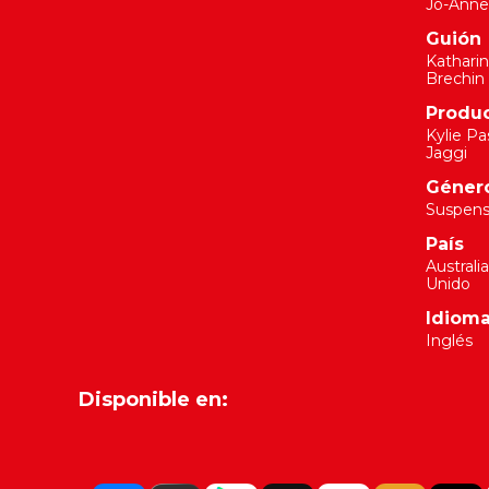
Jo-Anne
Guión
Kathari
Brechin
Produ
Kylie P
Jaggi
Géner
Suspense
País
Australi
Unido
Idiom
Inglés
Disponible en: