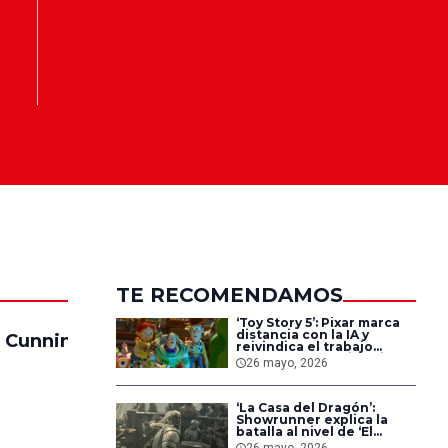
TE RECOMENDAMOS
‘Toy Story 5’: Pixar marca
distancia con la IA y
 Cunningham
Anna Yen
reivindica el trabajo
humano en la animación
26 mayo, 2026
‘La Casa del Dragón’:
Showrunner explica la
batalla al nivel de ‘El
Señor de los anillos’ que