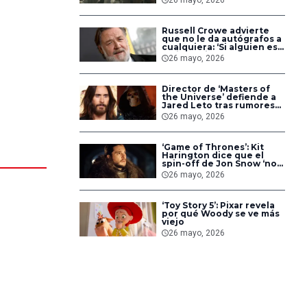
26 mayo, 2026
veremos en la temporada
3
Russell Crowe advierte
que no le da autógrafos a
cualquiera: ‘Si alguien es
un imbécil, me voy’
26 mayo, 2026
Director de ‘Masters of
the Universe’ defiende a
Jared Leto tras rumores
Shinji 
sobre su descontento
26 mayo, 2026
con la película
‘Game of Thrones’: Kit
Harington dice que el
spin-off de Jon Snow ‘no
está muerto’
26 mayo, 2026
‘Toy Story 5’: Pixar revela
por qué Woody se ve más
viejo
26 mayo, 2026