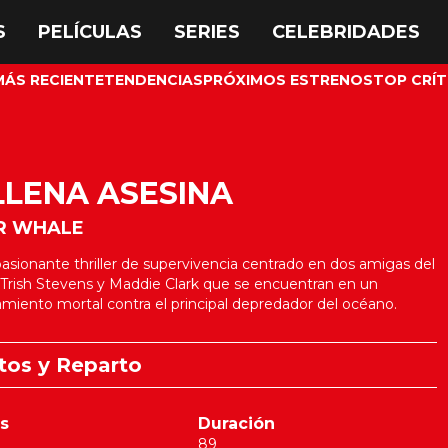
MÁS RECIENTE
TENDENCIAS
PRÓXIMOS ESTRENOS
TOP CRÍT
LLENA ASESINA
ER WHALE
asionante thriller de supervivencia centrado en dos amigas del
 Trish Stevens y Maddie Clark que se encuentran en un
miento mortal contra el principal depredador del océano.
tos y Reparto
s
Duración
89