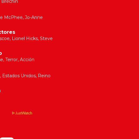
 Brechin
ne McPhee
,
Jo-Anne
ctores
ascoe
,
Lionel Hicks
,
Steve
o
, Terror, Acción
a, Estados Unidos, Reino
a