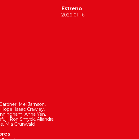
Estreno
2026-01-16
 Gardner
,
Mel Jarnson
,
l Hope
,
Isaac Crawley
,
unningham
,
Anna Yen
,
efuji
,
Ron Smyck
,
Aliandra
se
,
Mia Grunwald
ores