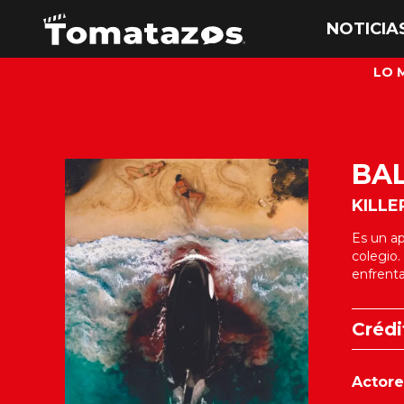
LO 
BA
KILL
Es un ap
colegio.
enfrenta
Crédi
Actore