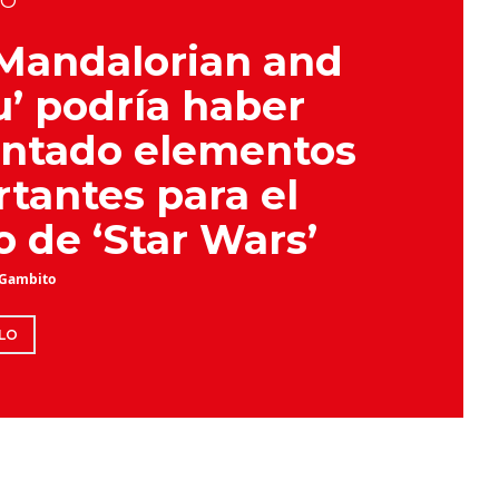
DO
Mandalorian and
’ podría haber
antado elementos
tantes para el
o de ‘Star Wars’
 Gambito
LO