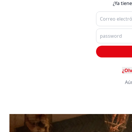
¿Ya tien
¿Olv
Aú