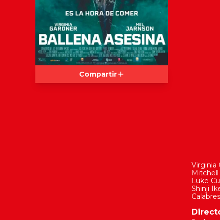
Compartir
Virginia
Mitchel
Luke C
Shinji Ik
Calabre
Direct