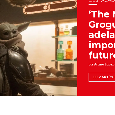
DESTACA
‘The 
Grogu
adel
impor
futur
por
Arturo Lopez
LEER ARTÍCU