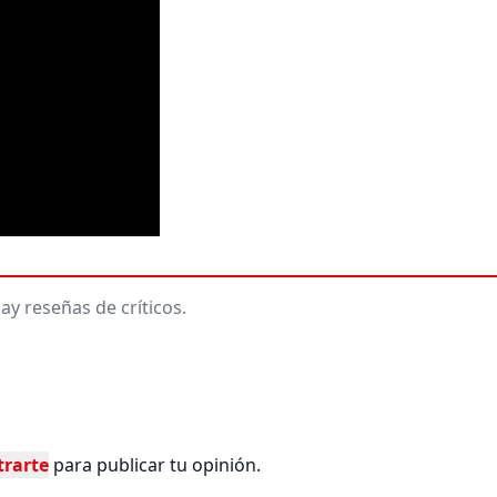
ay reseñas de críticos.
trarte
para publicar tu opinión.