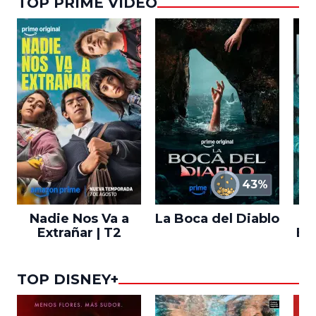
TOP PRIME VIDEO
43%
Nadie Nos Va a
La Boca del Diablo
Extrañar | T2
En
TOP DISNEY+