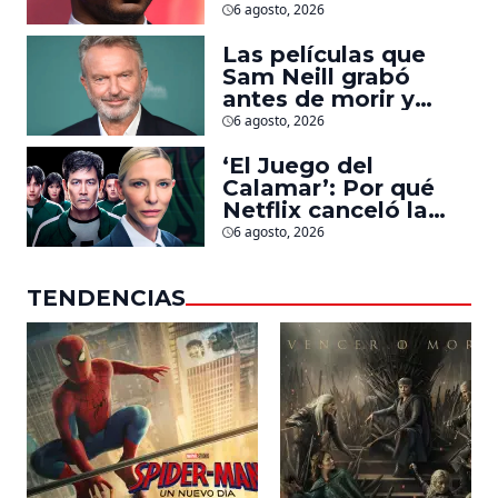
Jonathan Majors en
6 agosto, 2026
la que lucha contra
islamistas radicales
Las películas que
Sam Neill grabó
antes de morir y
llegarán pronto a
6 agosto, 2026
salas
‘El Juego del
Calamar’: Por qué
Netflix canceló la
serie de David
6 agosto, 2026
Fincher que iba a
ubicarse en Estados
TENDENCIAS
Unidos