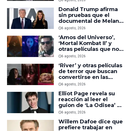
6 agosto, 2026
suficiente
Donald Trump afirma
sin pruebas que el
documental de Melania
es ‘la película número
6 agosto, 2026
uno del año’
‘Amos del Universo’,
‘Mortal Kombat II’ y
otras películas que no
dominaron la taquilla
6 agosto, 2026
pero triunfaron en
‘River’ y otras películas
streaming
de terror que buscan
convertirse en las
nuevas ‘Obsession’ y
6 agosto, 2026
‘Backrooms’
Elliot Page revela su
reacción al leer el
guion de ‘La Odisea’ y
elogia la forma de
6 agosto, 2026
dirigir de Christopher
Willem Dafoe dice que
Nolan
prefiere trabajar en