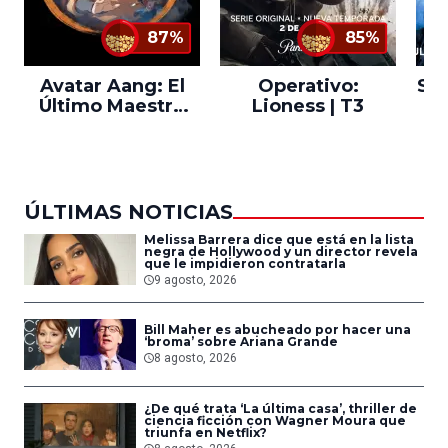
87%
85%
Avatar Aang: El
Operativo:
Sta
Último Maestro
Lioness | T3
Ne
del Aire
ÚLTIMAS NOTICIAS
Melissa Barrera dice que está en la lista
negra de Hollywood y un director revela
que le impidieron contratarla
9 agosto, 2026
Bill Maher es abucheado por hacer una
‘broma’ sobre Ariana Grande
8 agosto, 2026
¿De qué trata ‘La última casa’, thriller de
ciencia ficción con Wagner Moura que
triunfa en Netflix?