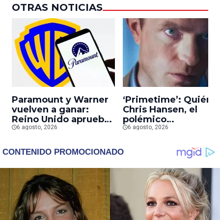
OTRAS NOTICIAS
Paramount y Warner
‘Primetime’: Quién 
vuelven a ganar:
Chris Hansen, el
Reino Unido aprueba
polémico
la fusión entre
6 agosto, 2026
presentador que
6 agosto, 2026
conglomerados
Robert Pattinson
interpreta en su
nueva película