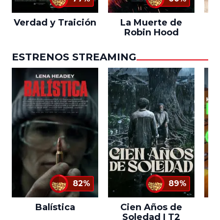
Verdad y Traición
La Muerte de
L
Robin Hood
ESTRENOS STREAMING
82%
89%
Balística
Cien Años de
Soledad | T2