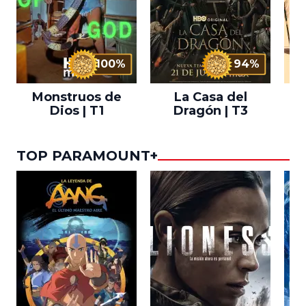
100%
94%
Monstruos de
La Casa del
T
Dios | T1
Dragón | T3
TOP PARAMOUNT+