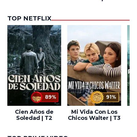
TOP NETFLIX
89%
91%
Cien Años de
Mi Vida Con Los
Bo
Soledad | T2
Chicos Walter | T3