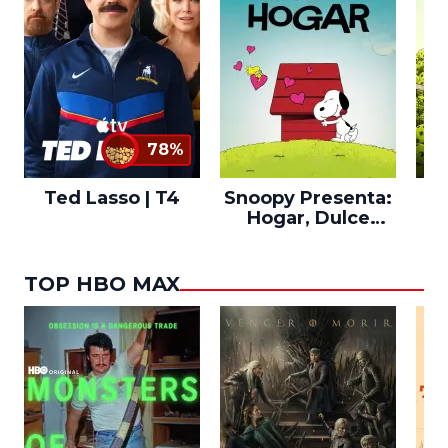
78%
Ted Lasso | T4
Snoopy Presenta:
Th
Hogar, Dulce
po
Hogar
TOP HBO MAX