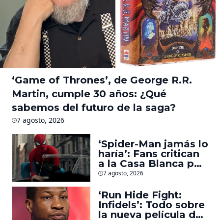
‘Game of Thrones’, de George R.R.
Martin, cumple 30 años: ¿Qué
sabemos del futuro de la saga?
7 agosto, 2026
‘Spider-Man jamás lo
haría’: Fans critican
a la Casa Blanca por
usar al héroe para
7 agosto, 2026
promover
deportaciones
‘Run Hide Fight:
Infidels’: Todo sobre
la nueva película de