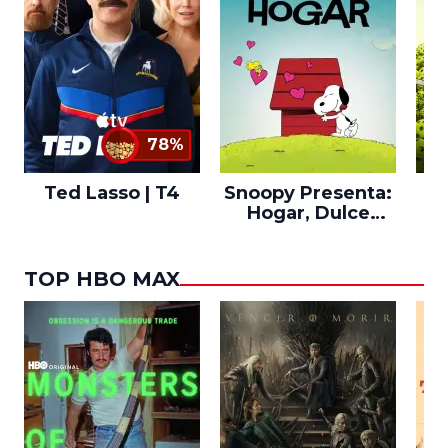
78%
Ted Lasso | T4
Snoopy Presenta:
Th
Hogar, Dulce
po
Hogar
TOP HBO MAX