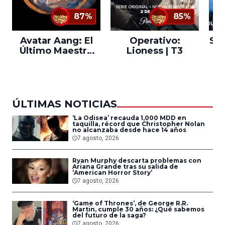
87%
85%
Avatar Aang: El
Operativo:
Sta
Último Maestro
Lioness | T3
Ne
del Aire
ÚLTIMAS NOTICIAS
‘La Odisea’ recauda 1,000 MDD en
taquilla, récord que Christopher Nolan
no alcanzaba desde hace 14 años
7 agosto, 2026
Ryan Murphy descarta problemas con
Ariana Grande tras su salida de
‘American Horror Story’
7 agosto, 2026
‘Game of Thrones’, de George R.R.
Martin, cumple 30 años: ¿Qué sabemos
del futuro de la saga?
7 agosto, 2026