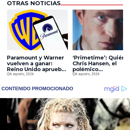
OTRAS NOTICIAS
Paramount y Warner
‘Primetime’: Quién 
vuelven a ganar:
Chris Hansen, el
Reino Unido aprueba
polémico
la fusión entre
6 agosto, 2026
presentador que
6 agosto, 2026
conglomerados
Robert Pattinson
interpreta en su
nueva película