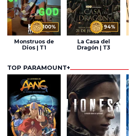
100%
94%
Monstruos de
La Casa del
T
Dios | T1
Dragón | T3
TOP PARAMOUNT+