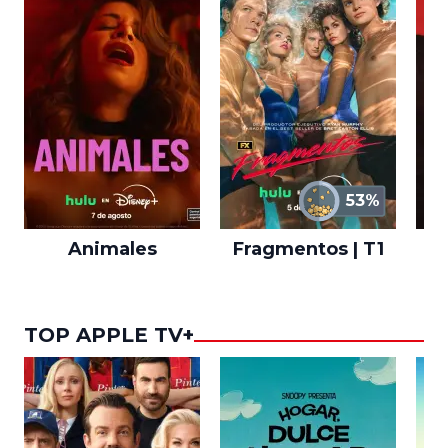
53%
Animales
Fragmentos | T1
A
TOP APPLE TV+