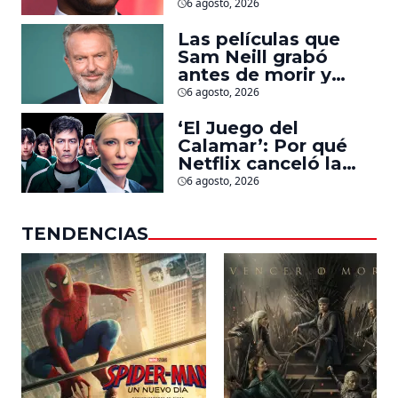
Jonathan Majors en
6 agosto, 2026
la que lucha contra
islamistas radicales
Las películas que
Sam Neill grabó
antes de morir y
llegarán pronto a
6 agosto, 2026
salas
‘El Juego del
Calamar’: Por qué
Netflix canceló la
serie de David
6 agosto, 2026
Fincher que iba a
ubicarse en Estados
TENDENCIAS
Unidos