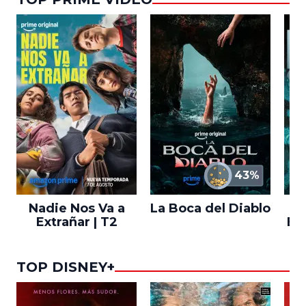
43%
Nadie Nos Va a
La Boca del Diablo
Extrañar | T2
En
TOP DISNEY+