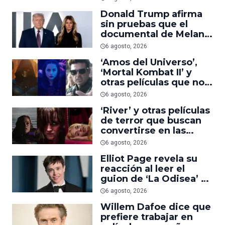
suficiente
Donald Trump afirma
sin pruebas que el
documental de Melania
es ‘la película número
6 agosto, 2026
uno del año’
‘Amos del Universo’,
‘Mortal Kombat II’ y
otras películas que no
dominaron la taquilla
6 agosto, 2026
pero triunfaron en
‘River’ y otras películas
streaming
de terror que buscan
convertirse en las
nuevas ‘Obsession’ y
6 agosto, 2026
‘Backrooms’
Elliot Page revela su
reacción al leer el
guion de ‘La Odisea’ y
elogia la forma de
6 agosto, 2026
dirigir de Christopher
Willem Dafoe dice que
Nolan
prefiere trabajar en