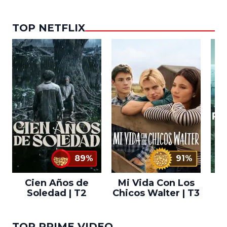
TOP NETFLIX
89%
91%
Cien Años de
Mi Vida Con Los
Bo
Soledad | T2
Chicos Walter | T3
TOP PRIME VIDEO