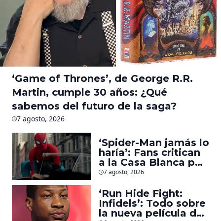
‘Game of Thrones’, de George R.R.
Martin, cumple 30 años: ¿Qué
sabemos del futuro de la saga?
7 agosto, 2026
‘Spider-Man jamás lo
haría’: Fans critican
a la Casa Blanca por
usar al héroe para
7 agosto, 2026
promover
deportaciones
‘Run Hide Fight:
Infidels’: Todo sobre
la nueva película de