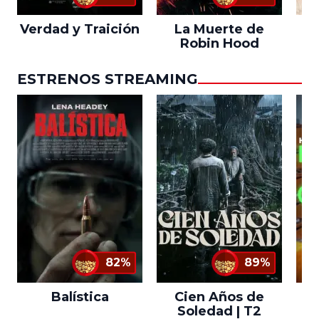
Verdad y Traición
La Muerte de
L
Robin Hood
ESTRENOS STREAMING
82%
89%
Balística
Cien Años de
Soledad | T2