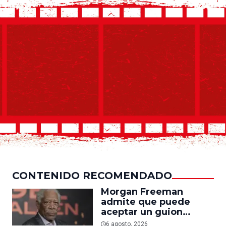
CONTENIDO RECOMENDADO
Morgan Freeman
admite que puede
aceptar un guion
mediocre si le pagan lo
6 agosto, 2026