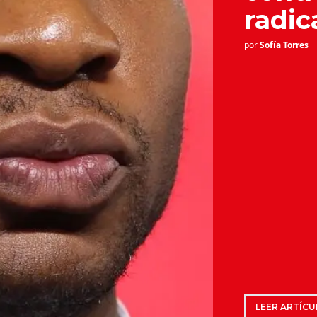
radic
por
Sofía Torres
LEER ARTÍCU