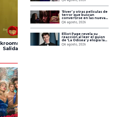
pero triunfaron en
streaming
‘River’ y otras películas de
terror que buscan
convertirse en las nuevas
‘Obsession’ y ‘Backrooms’
6 agosto, 2026
83%
Elliot Page revela su
reacción al leer el guion
de ‘La Odisea’ y elogia la
krooms: Sin
Hasta el Fin del
Impacto
forma de dirigir de
6 agosto, 2026
Christopher Nolan
Salida
Mundo