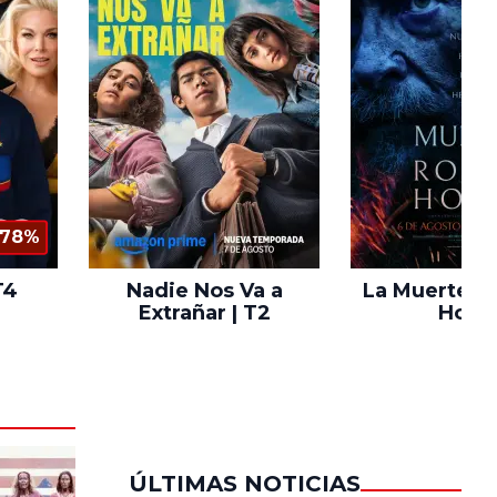
78%
T4
Nadie Nos Va a
La Muerte d
Extrañar | T2
Hood
ÚLTIMAS NOTICIAS