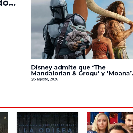
do
‘La
s
Disney admite que ‘The
Mandalorian & Grogu’ y ‘Moana’
fueron decepciones en taquilla
5 agosto, 2026
pero lograron algo especial