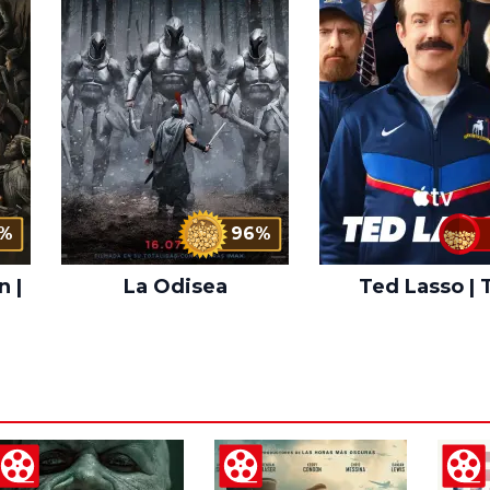
%
96%
n |
La Odisea
Ted Lasso | 