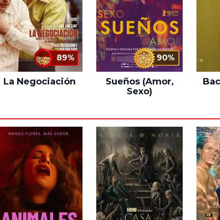
89%
90%
La Negociación
Sueños (Amor,
Bac
Sexo)