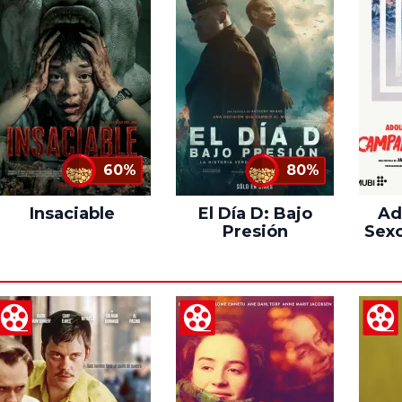
60%
80%
Insaciable
El Día D: Bajo
Ad
Presión
Sexo
C