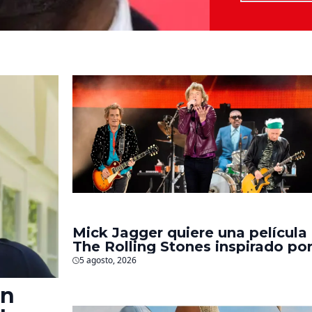
Mick Jagger quiere una película
The Rolling Stones inspirado po
los biopics de The Beatles
5 agosto, 2026
en