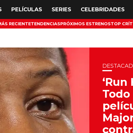
MÁS RECIENTE
TENDENCIAS
PRÓXIMOS ESTRENOS
TOP CRÍT
DESTACA
‘Run 
Todo 
pelíc
Major
contr