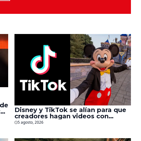
 de
Disney y TikTok se alían para que
r
creadores hagan videos con
personajes de Marvel, Pixar y ‘Star
5 agosto, 2026
Wars’