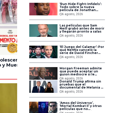
‘Run Hide Fight: Infidels’:
Todo sobre la nueva
película de Jonathan
Majors en la que lucha
6 agosto, 2026
contra islamistas
radicales
Las películas que Sam
Neill grabó antes de morir
y llegarán pronto a salas
6 agosto, 2026
‘El Juego del Calamar’: Por
100%
90%
qué Netflix canceló la
serie de David Fincher
que iba a ubicarse en
6 agosto, 2026
Estados Unidos
olescencia,
Pinocchio
Lintern
 y Muerte en
Unstrung
Morgan Freeman admite
ampamento
que puede aceptar un
Miasma
guion mediocre si le
pagan lo suficiente
6 agosto, 2026
Donald Trump afirma sin
pruebas que el
documental de Melania es
‘la película número uno
6 agosto, 2026
del año’
‘Amos del Universo’,
‘Mortal Kombat II’ y otras
películas que no
dominaron la taquilla
6 agosto, 2026