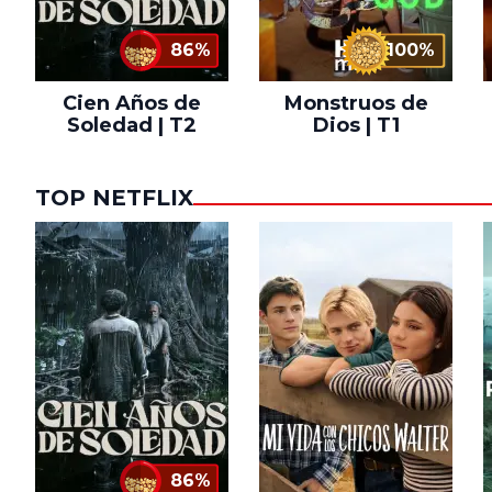
86%
100%
Cien Años de
Monstruos de
Soledad | T2
Dios | T1
TOP NETFLIX
86%