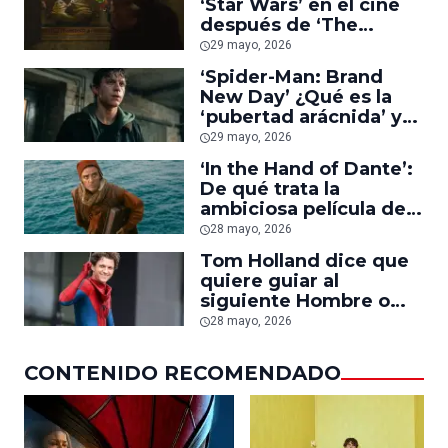
‘Star Wars’ en el cine
después de ‘The
Mandalorian and
29 mayo, 2026
Grogu’? Esto sabemos
‘Spider-Man: Brand
New Day’ ¿Qué es la
‘pubertad arácnida’ y
qué papel tuvo Tom
29 mayo, 2026
Holland en la idea?
‘In the Hand of Dante’:
De qué trata la
ambiciosa película de
Netflix con Oscar Isaac,
28 mayo, 2026
Gal Gadot, Al Pacino y
Tom Holland dice que
Martin Scorsese
quiere guiar al
siguiente Hombre o
Mujer Araña del MCU:
28 mayo, 2026
‘Como Robert Downey
Jr. me ayudó’
CONTENIDO RECOMENDADO