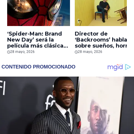
‘Spider-Man: Brand
Director de
New Day’ será la
‘Backrooms’ habla
película más clásica
sobre sueños, horror
de Spider-Man en el
psicológico y el reto
28 mayo, 2026
28 mayo, 2026
MCU, según Kevin
de adaptar el
Feige
fenómeno viral al
cine