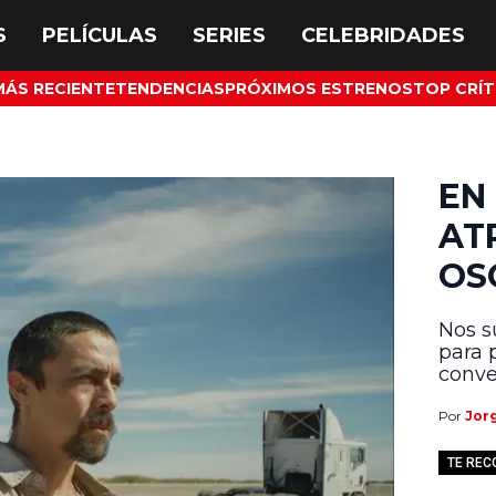
MÁS RECIENTE
TENDENCIAS
PRÓXIMOS ESTRENOS
TOP CRÍT
EN
AT
OS
Nos s
para 
conve
Por
Jor
TE RE