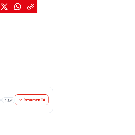
Resumen IA
1.1x
▾