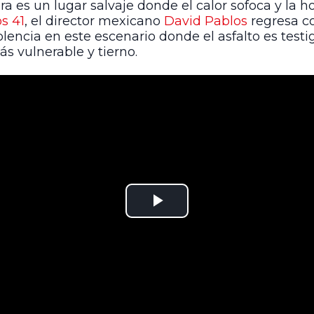
era es un lugar salvaje donde el calor sofoca y la hos
os 41
, el director mexicano
David Pablos
regresa c
iolencia en este escenario donde el asfalto es test
 vulnerable y tierno.