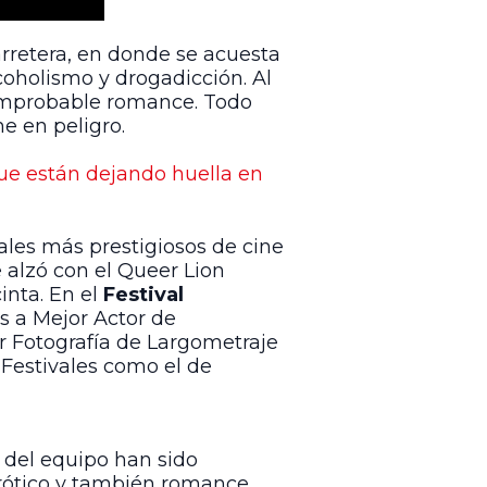
arretera, en donde se acuesta
coholismo y drogadicción. Al
n improbable romance. Todo
e en peligro.
ue están dejando huella en
ales más prestigiosos de cine
e alzó con el Queer Lion
inta. En el
Festival
s a Mejor Actor de
or Fotografía de Largometraje
 Festivales como el de
o del equipo han sido
 erótico y también romance