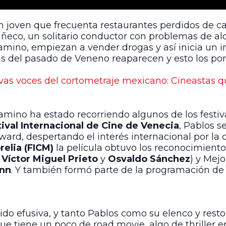
n joven que frecuenta restaurantes perdidos de c
uñeco, un solitario conductor con problemas de al
l camino, empiezan a vender drogas y así inicia u
 del pasado de Veneno reaparecen y esto los pon
vas voces del cortometraje mexicano: Cineastas q
amino ha estado recorriendo algunos de los festiv
tival Internacional de Cine de Venecia
, Pablos s
ard, despertando el interés internacional por la c
relia (FICM)
la película obtuvo los reconocimiento
a
Víctor Miguel Prieto
y
Osvaldo Sánchez
) y Mej
nn
. Y también formó parte de la programación de
 sido efusiva, y tanto Pablos como su elenco y rest
ue tiene un poco de road movie, algo de thriller