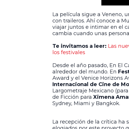
La película sigue a Veneno, u
con traileros. Ahí conoce a M
viajar juntos e intimar en e
cambia cuando unas personas
Te invitamos a leer:
Las nue
los festivales
Desde el año pasado, En El C
alrededor del mundo. En
Fes
Award y el Venice Horizons Aw
Internacional de Cine de Mo
Largometraje Mexicano (par
de Ficción para
Ximena Ama
Sydney, Miami y Bangkok.
La recepción de la crítica ha
elogiados por este proyecto q