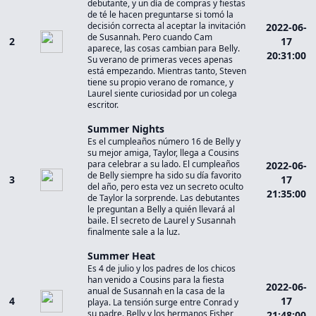
debutante, y un día de compras y fiestas
de té le hacen preguntarse si tomó la
decisión correcta al aceptar la invitación
2022-06-
de Susannah. Pero cuando Cam
2
17
aparece, las cosas cambian para Belly.
20:31:00
Su verano de primeras veces apenas
está empezando. Mientras tanto, Steven
tiene su propio verano de romance, y
Laurel siente curiosidad por un colega
escritor.
Summer Nights
Es el cumpleaños número 16 de Belly y
su mejor amiga, Taylor, llega a Cousins ​​​​
para celebrar a su lado. El cumpleaños
2022-06-
de Belly siempre ha sido su día favorito
3
17
del año, pero esta vez un secreto oculto
21:35:00
de Taylor la sorprende. Las debutantes
le preguntan a Belly a quién llevará al
baile. El secreto de Laurel y Susannah
finalmente sale a la luz.
Summer Heat
Es 4 de julio y los padres de los chicos
han venido a Cousins ​​​​para la fiesta
2022-06-
anual de Susannah en la casa de la
4
17
playa. La tensión surge entre Conrad y
su padre. Belly y los hermanos Fisher
21:48:00