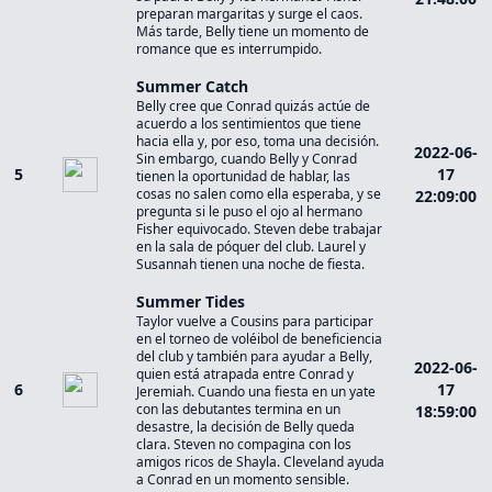
preparan margaritas y surge el caos.
Más tarde, Belly tiene un momento de
romance que es interrumpido.
Summer Catch
Belly cree que Conrad quizás actúe de
acuerdo a los sentimientos que tiene
hacia ella y, por eso, toma una decisión.
2022-06-
Sin embargo, cuando Belly y Conrad
5
17
tienen la oportunidad de hablar, las
cosas no salen como ella esperaba, y se
22:09:00
pregunta si le puso el ojo al hermano
Fisher equivocado. Steven debe trabajar
en la sala de póquer del club. Laurel y
Susannah tienen una noche de fiesta.
Summer Tides
Taylor vuelve a Cousins para participar
en el torneo de voléibol de beneficiencia
del club y también para ayudar a Belly,
2022-06-
quien está atrapada entre Conrad y
6
17
Jeremiah. Cuando una fiesta en un yate
con las debutantes termina en un
18:59:00
desastre, la decisión de Belly queda
clara. Steven no compagina con los
amigos ricos de Shayla. Cleveland ayuda
a Conrad en un momento sensible.