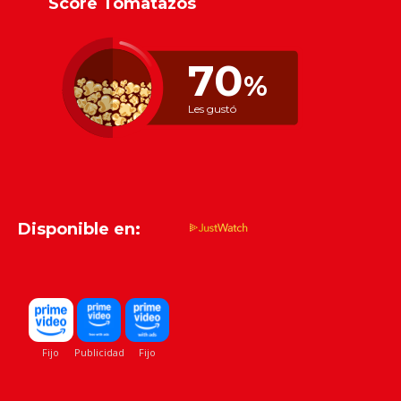
Score Tomatazos
70
%
Les gustó
Disponible en: