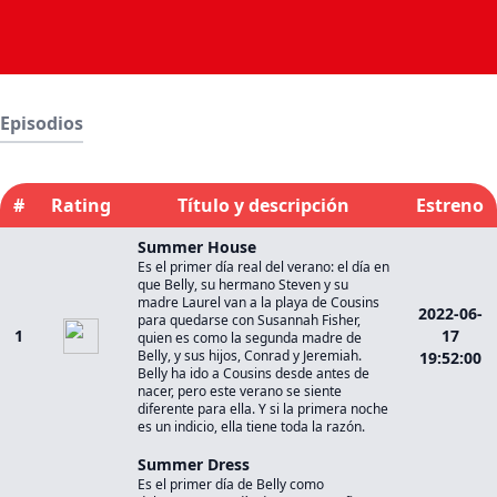
Episodios
#
Rating
Título y descripción
Estreno
Summer House
Es el primer día real del verano: el día en
que Belly, su hermano Steven y su
madre Laurel van a la playa de Cousins ​​
2022-06-
para quedarse con Susannah Fisher,
1
17
quien es como la segunda madre de
Belly, y sus hijos, Conrad y Jeremiah.
19:52:00
Belly ha ido a Cousins desde antes de
nacer, pero este verano se siente
diferente para ella. Y si la primera noche
es un indicio, ella tiene toda la razón.
Summer Dress
Es el primer día de Belly como