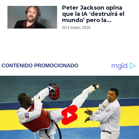
locaciones para la
Peter Jackson opina
película
que la IA ‘destruirá el
mundo’ pero la
considera una
13 mayo, 2026
herramienta útil en el
cine: ‘Es solo un efecto
especial’