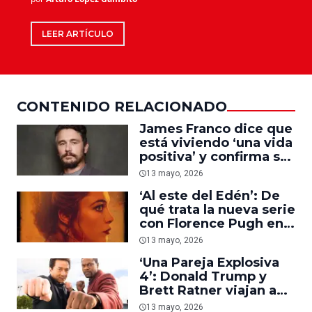
LEER ARTÍCULO
CONTENIDO RELACIONADO
James Franco dice que
está viviendo ‘una vida
positiva’ y confirma su
regreso a Hollywood
13 mayo, 2026
desde su funa
‘Al este del Edén’: De
qué trata la nueva serie
con Florence Pugh en
Netflix
13 mayo, 2026
‘Una Pareja Explosiva
4’: Donald Trump y
Brett Ratner viajan a
China para buscar
13 mayo, 2026