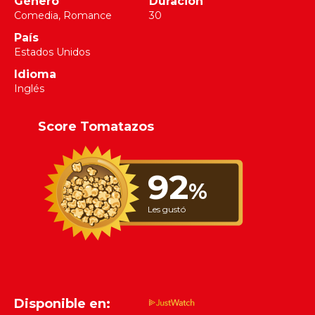
Género
Duración
Comedia, Romance
30
País
Estados Unidos
Idioma
Inglés
Score Tomatazos
92
%
Les gustó
Disponible en: