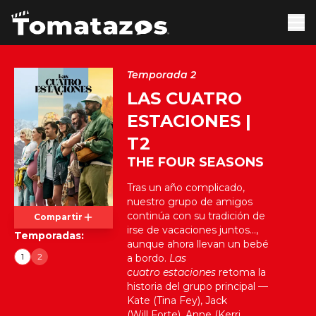
Temporada 2
LAS CUATRO
ESTACIONES |
T2
THE FOUR SEASONS
Tras un año complicado,
nuestro grupo de amigos
continúa con su tradición de
Compartir
irse de vacaciones juntos…,
Temporadas:
aunque ahora llevan un bebé
1
2
a bordo.
Las
cuatro estaciones
retoma la
historia del grupo principal —
Kate (Tina Fey), Jack
(Will Forte), Anne (Kerri