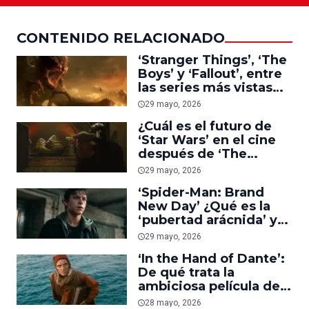
CONTENIDO RELACIONADO
‘Stranger Things’, ‘The
Boys’ y ‘Fallout’, entre
las series más vistas
de 2025-2026
29 mayo, 2026
¿Cuál es el futuro de
‘Star Wars’ en el cine
después de ‘The
Mandalorian and
29 mayo, 2026
Grogu’? Esto sabemos
‘Spider-Man: Brand
New Day’ ¿Qué es la
‘pubertad arácnida’ y
qué papel tuvo Tom
29 mayo, 2026
Holland en la idea?
‘In the Hand of Dante’:
De qué trata la
ambiciosa película de
Netflix con Oscar Isaac,
28 mayo, 2026