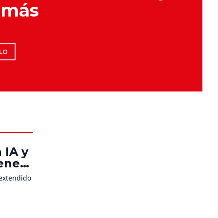
 más
LO
 IA y
venes
 extendido