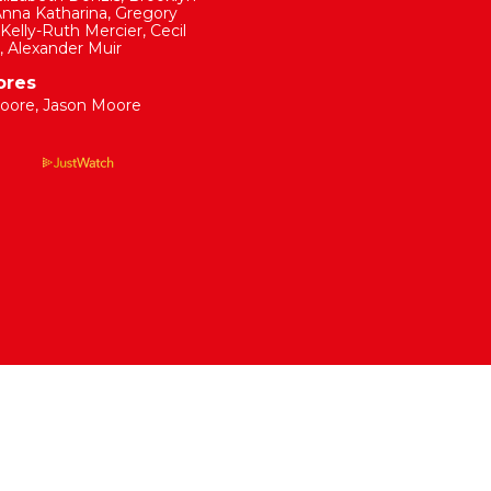
nna Katharina
,
Gregory
Kelly-Ruth Mercier
,
Cecil
,
Alexander Muir
ores
oore
,
Jason Moore