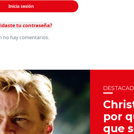
Inicia sesión
idaste tu contraseña?
n no hay comentarios.
DESTACA
Chris
por q
que s