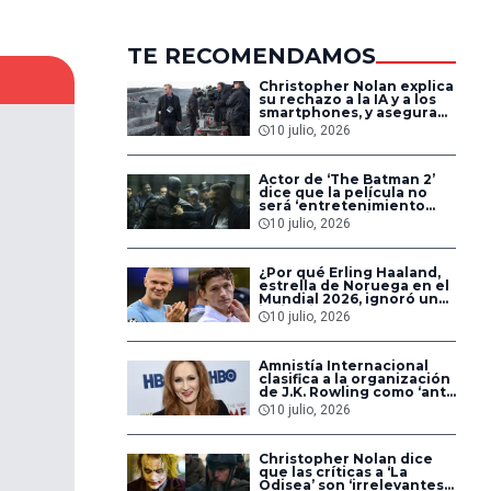
TE RECOMENDAMOS
Christopher Nolan explica
su rechazo a la IA y a los
smartphones, y asegura
que los jóvenes son más
10 julio, 2026
conscientes de sus
riesgos
Actor de ‘The Batman 2’
dice que la película no
será ‘entretenimiento
frívolo de cómics’ y la
10 julio, 2026
compara con el cine de
Martin Scorsese
¿Por qué Erling Haaland,
estrella de Noruega en el
Mundial 2026, ignoró una
invitación de Tom
10 julio, 2026
Holland?
Amnistía Internacional
clasifica a la organización
de J.K. Rowling como ‘anti-
derechos’
10 julio, 2026
Christopher Nolan dice
que las críticas a ‘La
Odisea’ son ‘irrelevantes’