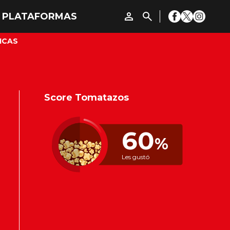
ICAS
Score Tomatazos
60
%
Les gustó