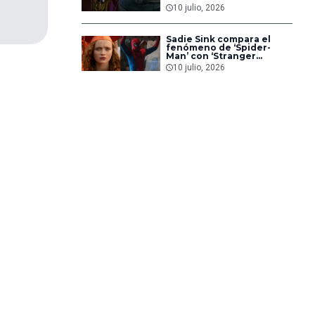
y las compara con los
10 julio, 2026
ataques al Joker de Heath
Ledger
Sadie Sink compara el
fenómeno de ‘Spider-
Man’ con ‘Stranger
Things’: ‘Son algo
10 julio, 2026
completamente distinto’