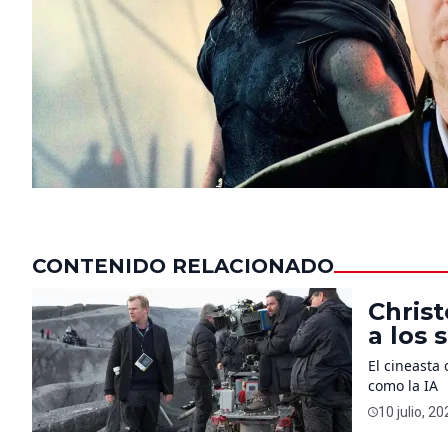
CONTENIDO RELACIONADO
Christ
a los 
son m
El cineasta
como la IA
10 julio, 2