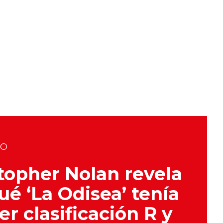
DO
topher Nolan revela
ué ‘La Odisea’ tenía
er clasificación R y