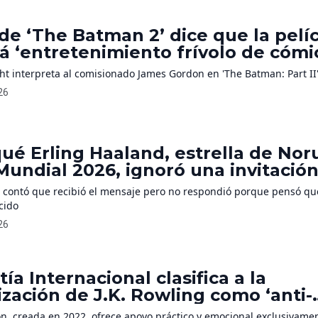
de ‘The Batman 2’ dice que la pelí
á ‘entretenimiento frívolo de cómic
para con el cine de Martin Scorses
ght interpreta al comisionado James Gordon en 'The Batman: Part II
026
ué Erling Haaland, estrella de No
Mundial 2026, ignoró una invitació
olland?
ta contó que recibió el mensaje pero no respondió porque pensó qu
cido
026
ía Internacional clasifica a la
zación de J.K. Rowling como ‘anti-
hos’
ión, creada en 2022, ofrece apoyo práctico y emocional exclusivame