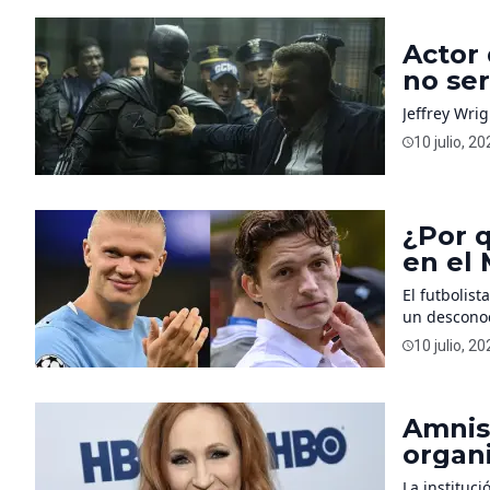
Actor 
no ser
la com
Jeffrey Wri
10 julio, 2
¿Por q
en el 
Tom H
El futbolis
un descono
10 julio, 2
Amnist
organi
derec
La instituc