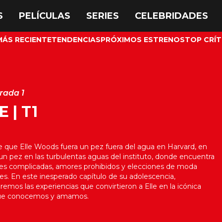
MÁS RECIENTE
TENDENCIAS
PRÓXIMOS ESTRENOS
TOP CRÍT
rada 1
E | T1
 que Elle Woods fuera un pez fuera del agua en Harvard, en
un pez en las turbulentas aguas del instituto, donde encuentra
es complicadas, amores prohibidos y elecciones de moda
les. En este inesperado capítulo de su adolescencia,
remos las experiencias que convirtieron a Elle en la icónica
ue conocemos y amamos.