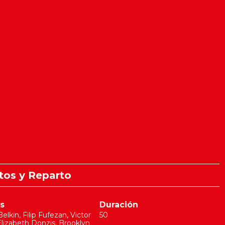
tos y Reparto
s
Duración
Belkin
,
Filip Fufezan
,
Victor
50
Elizabeth Donzis
,
Brooklyn