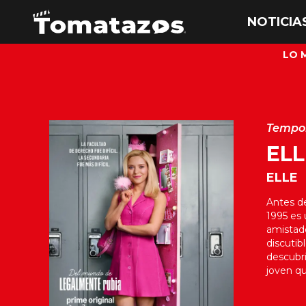
LO 
Tempo
ELL
ELLE
Antes de
1995 es 
amistad
discutib
descubri
joven q