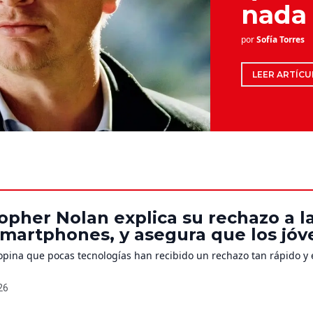
nada
por
Sofía Torres
LEER ARTÍCU
opher Nolan explica su rechazo a la
smartphones, y asegura que los jó
ás conscientes de sus riesgos
 opina que pocas tecnologías han recibido un rechazo tan rápido y
026