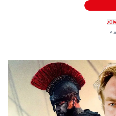
¿Olv
Aú