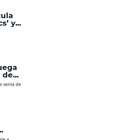
cula
s’ y
e
'
ruega
n de
e venía de
nte a