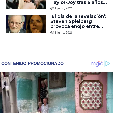
Taylor-Joy tras 6 años
alejada de la TV
11 junio, 2026
‘El día de la revelación’:
Steven Spielberg
provoca enojo entre
cristianos por
11 junio, 2026
comentarios sobre
Dios y los
extraterrestres