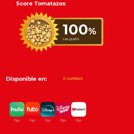
Score Tomatazos
100
%
Les gustó
Disponible en: