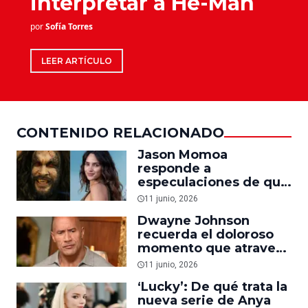
interpretar a He-Man
por
Sofía Torres
LEER ARTÍCULO
CONTENIDO RELACIONADO
Jason Momoa
responde a
especulaciones de que
Adria Arjona será
11 junio, 2026
Mujer Maravilla en el
Dwayne Johnson
DCU
recuerda el doloroso
momento que atravesó
mientras grababa
11 junio, 2026
‘Moana’
‘Lucky’: De qué trata la
nueva serie de Anya