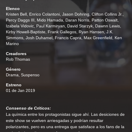
Elenco
Kristen Bell
,
Enrico Colantoni
,
Jason Dohring
,
Clifton Collins Jr.
,
Percy Daggs III
,
Mido Hamada
,
Daran Norris
,
Patton Oswalt
,
Izabela Vidovic
,
Paul Karmiryan
,
David Starzyk
,
Dawnn Lewis
,
Kirby Howell-Baptiste
,
Frank Gallegos
,
Ryan Hansen
,
J.K.
Simmons
,
Josh Duhamel
,
Francis Capra
,
Max Greenfield
,
Ken
Marino
Creadores
Rob Thomas
Género
Drama
,
Suspenso
Estreno
01 de Jan 2019
Consenso de Críticos:
La química entre los protagonistas sigue ahí. Las desiciones de
este show se vuelven arriesgadas y podrían resultar
polarizantes, pero es una entrega que satisface a los fans de la