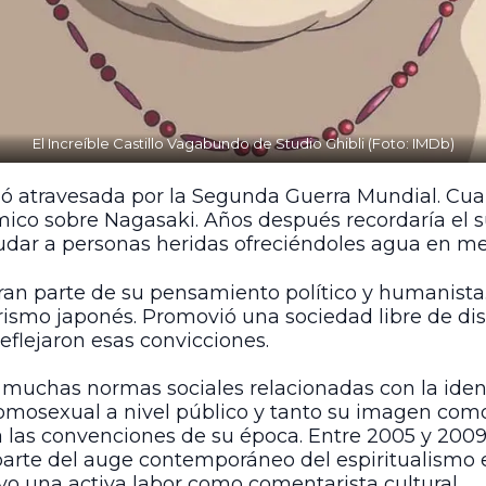
El Increíble Castillo Vagabundo de Studio Ghibli (Foto: IMDb)
ó atravesada por la Segunda Guerra Mundial. Cua
ico sobre Nagasaki. Años después recordaría el s
yudar a personas heridas ofreciéndoles agua en me
gran parte de su pensamiento político y humanist
tarismo japonés. Promovió una sociedad libre de dis
reflejaron esas convicciones.
 muchas normas sociales relacionadas con la iden
mosexual a nivel público y tanto su imagen como 
 las convenciones de su época. Entre 2005 y 2009
arte del auge contemporáneo del espiritualismo 
vo una activa labor como comentarista cultural.