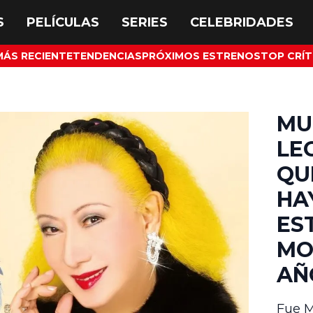
MÁS RECIENTE
TENDENCIAS
PRÓXIMOS ESTRENOS
TOP CRÍT
MU
LE
QU
HA
ES
MO
AÑ
Fue Mo