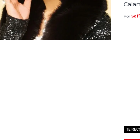
Cala
Por
Sofí
TE RE