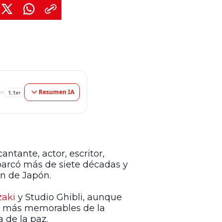
Resumen IA
1.1x
▾
 cantante, actor, escritor,
abarcó más de siete décadas y
ón de Japón.
zaki
y Studio Ghibli, aunque
s más memorables de la
 de la paz.