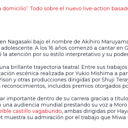
 a domicilio’: Todo sobre el nuevo live-action basad
 en Nagasaki bajo el nombre de Akihiro Maruyama,
adolescente. A los 16 años comenzó a cantar en Gi
 la atención por su estilo interpretativo y su pod
na brillante trayectoria teatral. Entre sus trabaj
tación escénica realizada por Yukio Mishima a par
son y otras producciones dirigidas por Shuji Tera
reconocimientos, incluidos premios otorgados por l
ar importante dentro de su carrera gracias a tít
zó una audiencia mundial prestando su voz a Mor
reíble castillo vagabundo
, ambas dirigidas por Hay
net muestra su admiración por el trabajo que Miwa 