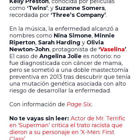
Kelly Preston
, conocida por películas
como
‘Twins’
; y
Suzanne Somers
,
recordada por
‘Three’s Company’
.
En la música, la enfermedad alcanzó a
nombres como
Nina Simone
,
Minnie
Riperton
,
Sarah Harding
y
Olivia
Newton-John
, protagonista de
‘
Vaselina
’
.
El caso de
Angelina Jolie
es notorio: no
fue diagnosticada con cáncer de mama,
pero se sometió a una doble mastectomía
preventiva en 2013 tras descubrir que tenía
una mutación genética asociada con alto
riesgo de desarrollar la enfermedad.
Con información de
Page Six
.
No te vayas sin leer:
Actor de Mr. Terrific
en ‘Superman’ critica el trato racista que
dieron a su personaje en ‘X-Men: First
Class’