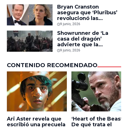
lo califica de ‘absurdo’
Bryan Cranston
asegura que ‘Pluribus’
revolucionó las
historias de invasión
9 junio, 2026
alienígena
Showrunner de ‘La
casa del dragón’
advierte que la
temporada 3 es
9 junio, 2026
‘extremadamente
oscura’ y no tendrá
CONTENIDO RECOMENDADO
finales felices
Ari Aster revela que
‘Heart of the Beast’:
escribió una precuela
De qué trata el