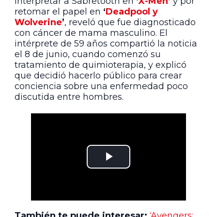
interpretar a Sabretooth en
‘
X-Men
’
y por
retomar el papel en
‘
Deadpool y
Wolverine
’
, reveló que fue diagnosticado
con cáncer de mama masculino. El
intérprete de 59 años compartió la noticia
el 8 de junio, cuando comenzó su
tratamiento de quimioterapia, y explicó
que decidió hacerlo público para crear
conciencia sobre una enfermedad poco
discutida entre hombres.
También te puede interesar:
‘Avengers: