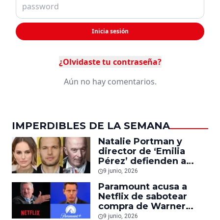
Inicia sesión
¿Olvidaste tu contraseña?
Aún no hay comentarios.
IMPERDIBLES DE LA SEMANA
Natalie Portman y
director de ‘Emilia
Pérez’ defienden a
cineasta israelí ante
9 junio, 2026
boicot
Paramount acusa a
Netflix de sabotear
compra de Warner
Bros., pero la compañía
9 junio, 2026