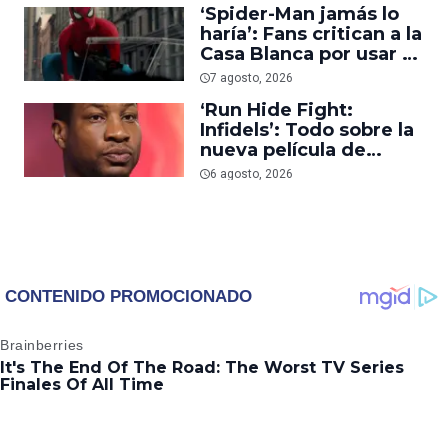
‘Spider-Man jamás lo
haría’: Fans critican a la
Casa Blanca por usar al
héroe para promover
7 agosto, 2026
deportaciones
‘Run Hide Fight:
Infidels’: Todo sobre la
nueva película de
Jonathan Majors en la
6 agosto, 2026
que lucha contra
islamistas radicales