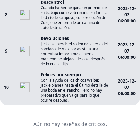
Descontrol
Cuando Katherine gana un premio por
2023-12-
su trabajo como veterinaria, su familia
8
07
le da todo su apoyo, con excepción de
06:00:00
Cole, que emprende un camino de
autodestrucción.
Revoluciones
Jackie se pierde el rodeo de la feria del
2023-12-
condado de Alex por asistir a una
9
07
entrevista importante e intenta
06:00:00
mantenerse alejada de Cole después
de lo que le dijo.
Felices por siempre
Con la ayuda de los chicos Walter,
2023-12-
Jackie planea hasta el último detalle de
10
07
una boda en el rancho. Pero no hay
06:00:00
preparativo que valga para lo que
ocurre después.
Aún no hay reseñas de críticos.