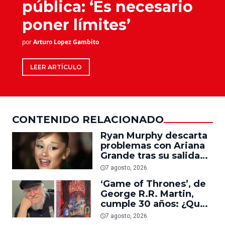
pública: ‘Es necesario
poner límites’
por
Arturo Lopez Gambito
LEER ARTÍCULO
CONTENIDO RELACIONADO
Ryan Murphy descarta
problemas con Ariana
Grande tras su salida
de ‘American Horror
7 agosto, 2026
Story’
‘Game of Thrones’, de
George R.R. Martin,
cumple 30 años: ¿Qué
sabemos del futuro de
7 agosto, 2026
la saga?