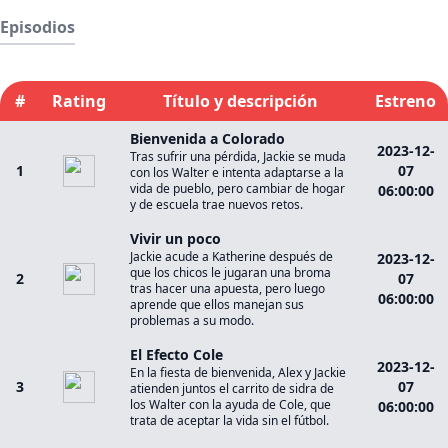
Episodios
#
Rating
Título y descripción
Estreno
Bienvenida a Colorado
2023-12-
Tras sufrir una pérdida, Jackie se muda
1
07
con los Walter e intenta adaptarse a la
vida de pueblo, pero cambiar de hogar
06:00:00
y de escuela trae nuevos retos.
Vivir un poco
Jackie acude a Katherine después de
2023-12-
que los chicos le jugaran una broma
2
07
tras hacer una apuesta, pero luego
06:00:00
aprende que ellos manejan sus
problemas a su modo.
El Efecto Cole
2023-12-
En la fiesta de bienvenida, Alex y Jackie
3
07
atienden juntos el carrito de sidra de
los Walter con la ayuda de Cole, que
06:00:00
trata de aceptar la vida sin el fútbol.