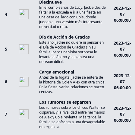
Diecinueve
En el cumpleaños de Lucy, Jackie decide
2023-12-
faltar a la escuela e ir a una fiesta en
4
07
una casa del lago con Cole, donde
06:00:00
juegan a una versión más interesante
de verdad o reto.
Día de Acción de Gracias
Este año, Jackie no quiere ni pensar en
2023-12-
el Día de Acción de Gracias sin su
5
07
familia, pero una visita sorpresa le
06:00:00
levanta el ánimo y le plantea una
decisión difícil.
Carga emocional
2023-12-
Antes de la fogata, Jackie se entera de
6
07
la historia de Cole y Alex con otra chica.
En la fiesta, varias relaciones se hacen
06:00:00
cenizas.
Los rumores se esparcen
Los rumores sobre los chicos Walter se
2023-12-
disparan, y la rivalidad entre hermanos
7
07
de Alex y Cole revienta. Más tarde, la
06:00:00
familia se enfrenta a una desagradable
emergencia.