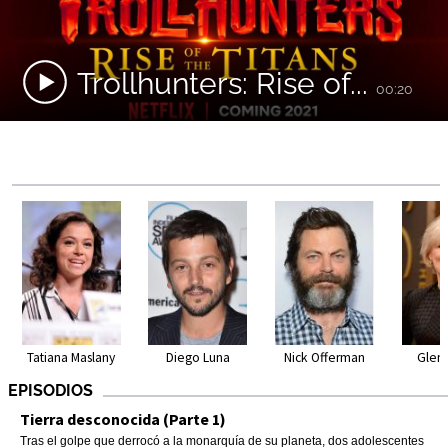
Trollhunters: Rise of...
00:20
Tatiana Maslany
Diego Luna
Nick Offerman
Glen
EPISODIOS
Tierra desconocida (Parte 1)
Tras el golpe que derrocó a la monarquía de su planeta, dos adolescentes