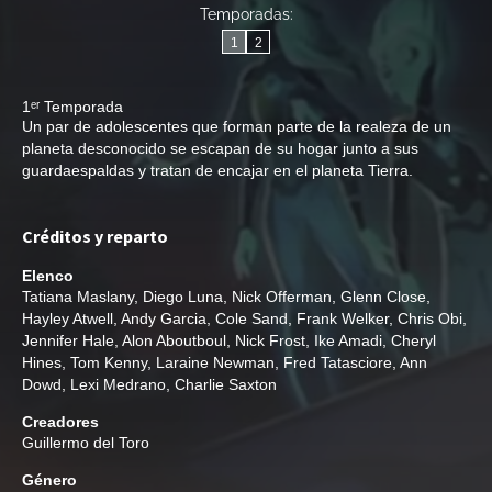
Temporadas:
1
2
1ᵉʳ Temporada
Un par de adolescentes que forman parte de la realeza de un
planeta desconocido se escapan de su hogar junto a sus
guardaespaldas y tratan de encajar en el planeta Tierra.
Créditos y reparto
Elenco
Tatiana Maslany
,
Diego Luna
,
Nick Offerman
,
Glenn Close
,
Hayley Atwell
,
Andy Garcia
,
Cole Sand
,
Frank Welker
,
Chris Obi
,
Jennifer Hale
,
Alon Aboutboul
,
Nick Frost
,
Ike Amadi
,
Cheryl
Hines
,
Tom Kenny
,
Laraine Newman
,
Fred Tatasciore
,
Ann
Dowd
,
Lexi Medrano
,
Charlie Saxton
Creadores
Guillermo del Toro
Género