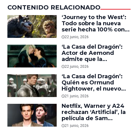
CONTENIDO RELACIONADO
‘Journey to the West’:
Todo sobre la nueva
serie hecha 100% con
IA
22 junio, 2026
‘La Casa del Dragón’:
Actor de Aemond
admite que la
polémica escena con
22 junio, 2026
Alicent ‘da ganas de
‘La Casa del Dragón’:
vomitar’
Quién es Ormund
Hightower, el nuevo
personaje de la
21 junio, 2026
temporada 3 que Ryan
Netflix, Warner y A24
Condal comparó con
rechazan ‘Artificial’, la
Tywin Lannister
película de Sam
Altman, creador de
21 junio, 2026
ChatGPT,
protagonizada por