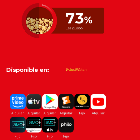
73
%
Les gustó
Disponible en: