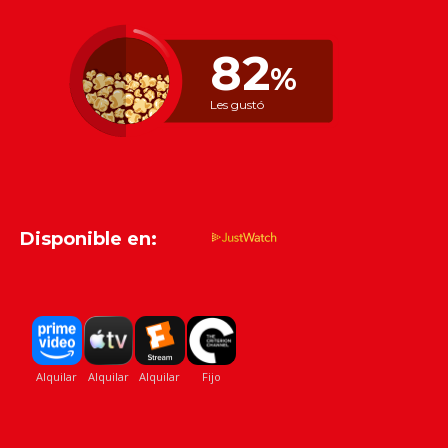
82
%
Les gustó
Disponible en: