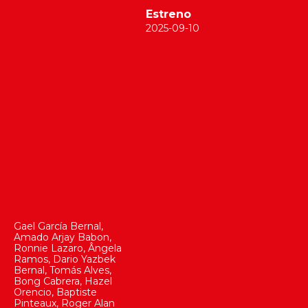
Estreno
2025-09-10
Gael García Bernal
,
Amado Arjay Babon
,
Ronnie Lazaro
,
Ângela
Ramos
,
Dario Yazbek
Bernal
,
Tomás Alves
,
Bong Cabrera
,
Hazel
Orencio
,
Baptiste
Pinteaux
,
Roger Alan