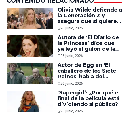
CONTENIDO RELACIONADO
Olivia Wilde defiende a
la Generación Z y
asegura que sí quiere
ver películas en cines
26 junio, 2026
Autora de ‘El Diario de
la Princesa’ dice que
ya leyó el guion de la
tercera película y es su
26 junio, 2026
favorito
Actor de Egg en ‘El
caballero de los Siete
Reinos’ habla del
futuro de la serie y
26 junio, 2026
revela el elogio que
‘Supergirl’: ¿Por qué el
recibió de George R.R.
final de la película está
Martin
dividiendo al público?
26 junio, 2026