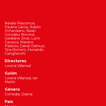
Natalia Plascencia
,
Paulina García
,
Rubén
Ochandiano
,
Naian
González Norvind
,
Geraldine Zinat
,
Lumi
Cavazos
,
Mariano
Palacios
,
Daniel Damuzi
,
Tina Romero
,
Fernando
Ciangherotti
Directores
Lorena Villarreal
Guión
Lorena Villarreal
,
Ian
Martin
Género
Comedia, Drama
País