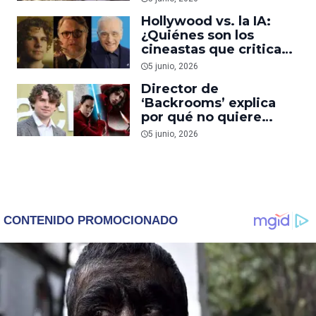
Hollywood vs. la IA:
¿Quiénes son los
cineastas que critican
y los que apoyan el uso
5 junio, 2026
de inteligencia
Director de
artificial?
‘Backrooms’ explica
por qué no quiere
dirigir películas de
5 junio, 2026
‘Star Wars’