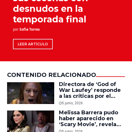
desnudos en la
temporada final
por
Sofía Torres
LEER ARTÍCULO
CONTENIDO RELACIONADO
Directora de ‘God of
War Laufey’ responde
a las críticas por el
videojuego
5 junio, 2026
protagonizado por
Melissa Barrera pudo
Deborah Ann Woll
haber aparecido en
‘Scary Movie’, revela
Marlon Wayans
5 junio, 2026