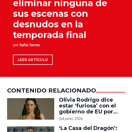
eliminar ninguna de
sus escenas con
desnudos en la
temporada final
por
Sofía Torres
LEER ARTÍCULO
CONTENIDO RELACIONADO
Olivia Rodrigo dice
estar ‘furiosa’ con el
gobierno de EU por
usar su música para
4 junio, 2026
promover
‘La Casa del Dragón’:
deportaciones de ICE