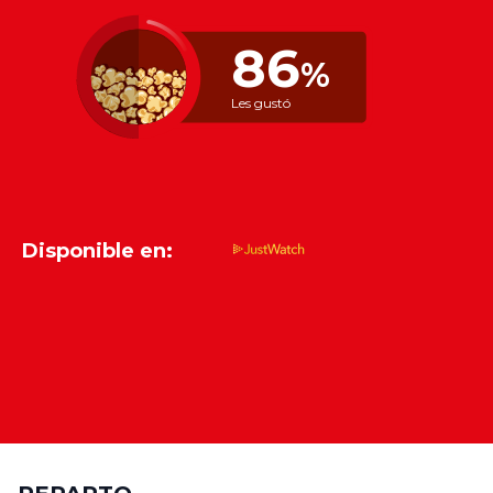
86
%
Les gustó
Disponible en: