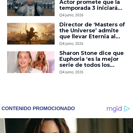
Actor promete que la
temporada 3 iniciará
con una de las batallas
4 junio, 2026
más grandes de ‘Game
Director de ‘Masters of
of Thrones’
the Universe’ admite
que llevar Eternia al
cine fue el mayor reto
4 junio, 2026
de su carrera
Sharon Stone dice que
Euphoria ‘es la mejor
serie de todos los
tiempos y deberían
4 junio, 2026
enseñarla en todas las
escuelas’