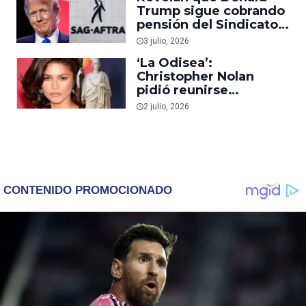
superhéroes
Trump sigue cobrando
pensión del Sindicato
de Actores décadas
3 julio, 2026
después de su cameo
‘La Odisea’:
en ‘Mi Pobre Angelito
Christopher Nolan
2’
pidió reunirse
personalmente con
2 julio, 2026
Zendaya para ofrecerle
el papel de la diosa
Atenea