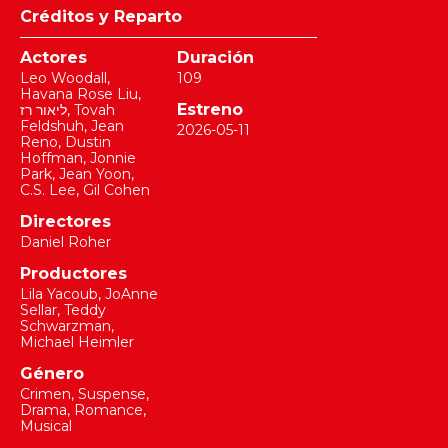
Créditos y Reparto
Actores
Duración
Leo Woodall
,
109
Havana Rose Liu
,
Estreno
ליאור רז
,
Tovah
Feldshuh
,
Jean
2026-05-11
Reno
,
Dustin
Hoffman
,
Jonnie
Park
,
Jean Yoon
,
C.S. Lee
,
Gil Cohen
Directores
Daniel Roher
Productores
Lila Yacoub
,
JoAnne
Sellar
,
Teddy
Schwarzman
,
Michael Heimler
Género
Crimen, Suspense,
Drama, Romance,
Musical