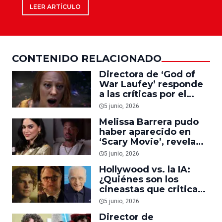
LEER ARTÍCULO
CONTENIDO RELACIONADO
Directora de ‘God of
War Laufey’ responde
a las críticas por el
videojuego
5 junio, 2026
protagonizado por
Melissa Barrera pudo
Deborah Ann Woll
haber aparecido en
‘Scary Movie’, revela
Marlon Wayans
5 junio, 2026
Hollywood vs. la IA:
¿Quiénes son los
cineastas que critican
y los que apoyan el uso
5 junio, 2026
de inteligencia
Director de
artificial?