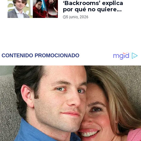
‘Backrooms’ explica
por qué no quiere
dirigir películas de
5 junio, 2026
‘Star Wars’