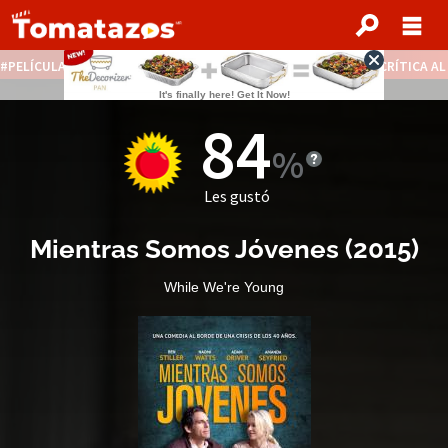
PELÍCULAS STREAMING GRATIS
NOTICIAS DESTACADAS
CRÍTICA A
84
Les gustó
Mientras Somos Jóvenes
(
2015
)
While We're Young