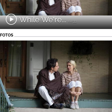
While We're...
02:33
FOTOS