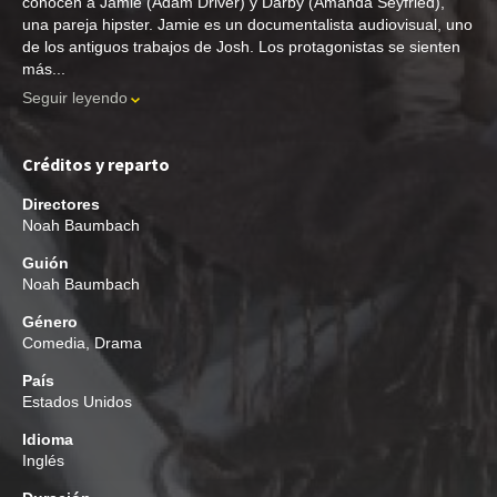
conocen a Jamie (Adam Driver) y Darby (Amanda Seyfried),
una pareja hipster. Jamie es un documentalista audiovisual, uno
de los antiguos trabajos de Josh. Los protagonistas se sienten
más...
Seguir leyendo
Créditos y reparto
Directores
Noah Baumbach
Guión
Noah Baumbach
Género
Comedia
,
Drama
País
Estados Unidos
Idioma
Inglés