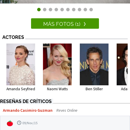
MÁS FOTOS (1)
ACTORES
Amanda Seyfried
Naomi Watts
Ben Stiller
Adam
RESEÑAS DE CRÍTICOS
Armando Casimiro Guzman
Reves Online
09/Nov/15