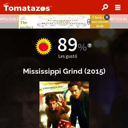
PELÍCULAS STREAMING GRATIS
NOTICIAS DESTACADAS
CRÍTICA A
89
Les gustó
Mississippi Grind
(
2015
)