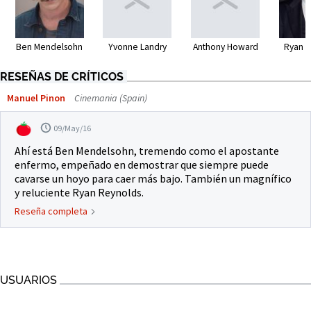
Ben Mendelsohn
Yvonne Landry
Anthony Howard
Ryan R
RESEÑAS DE CRÍTICOS
Manuel Pinon
Cinemania (Spain)
09/May/16
Ahí está Ben Mendelsohn, tremendo como el apostante
enfermo, empeñado en demostrar que siempre puede
cavarse un hoyo para caer más bajo. También un magnífico
y reluciente Ryan Reynolds.
Reseña completa
USUARIOS