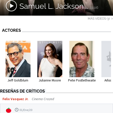
Samuel L. Jackson...
11:06
MÁS VIDEOS (3)
ACTORES
Jeff Goldblum
Julianne Moore
Pete Postlethwaite
Arlis
RESEÑAS DE CRÍTICOS
Felix Vasquez Jr.
Cinema Crazed
01/Ene/20