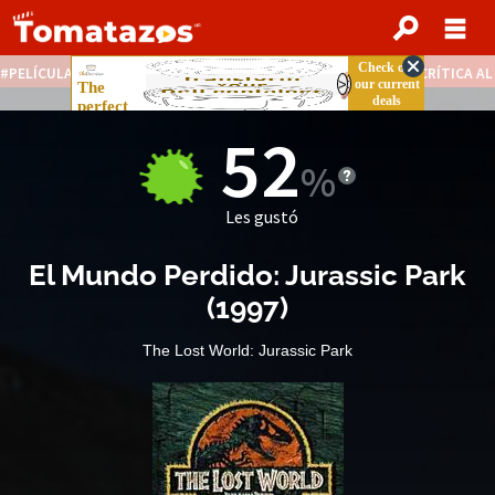
PELÍCULAS STREAMING GRATIS
NOTICIAS DESTACADAS
CRÍTICA A
52
Les gustó
El Mundo Perdido: Jurassic Park
(
1997
)
The Lost World: Jurassic Park