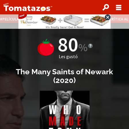
PELÍCULAS STREAMING GRATIS
NOTICIAS DESTACADAS
CRÍTICA A
80
Les gustó
The Many Saints of Newark
(
2020
)