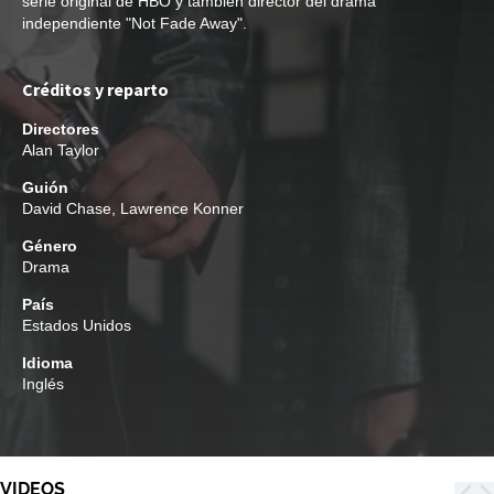
serie original de HBO y también director del drama
independiente "Not Fade Away".
Créditos y reparto
Directores
Alan Taylor
Guión
David Chase
,
Lawrence Konner
Género
Drama
País
Estados Unidos
Idioma
Inglés
VIDEOS