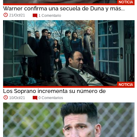
NOTICIA
Warner confirma una secuela de Duna y más...
21/Oct/21
1 Comentario
NOTICIA
Los Soprano incrementa su número de
audiencia...
10/Oct/21
0 Comentarios