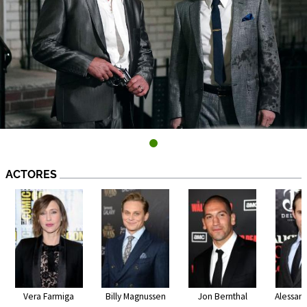
ACTORES
Vera Farmiga
Billy Magnussen
Jon Bernthal
Alessan