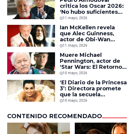
critica los Oscar 2026:
‘No hubo suficientes
protestas contra la
11 mayo, 2026
guerra en Gaza o
Ian McKellen revela
contra Donald Trump’
que Alec Guinness,
actor de Obi-Wan
Kenobi, le sugirió no
11 mayo, 2026
hablar sobre derechos
Muere Michael
gay porque ‘es
Pennington, actor de
impropio en un actor’
‘Star Wars: El Retorno
del Jedi’, a los 82 años
10 mayo, 2026
‘El Diario de la Princesa
3’: Directora promete
que la secuela
mostrará ‘todo el
10 mayo, 2026
poder’ de la reina Mia
Thermopolis
CONTENIDO RECOMENDADO