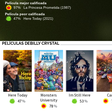
Película mejor calificada
97% La Princesa Prometida
(1987)
Película peor calificada
47% Here Today
(2021)
PELÍCULAS DEBILLY CRYSTAL
Here Today
Monsters
Im Still Here
Ca
University
47
53
78