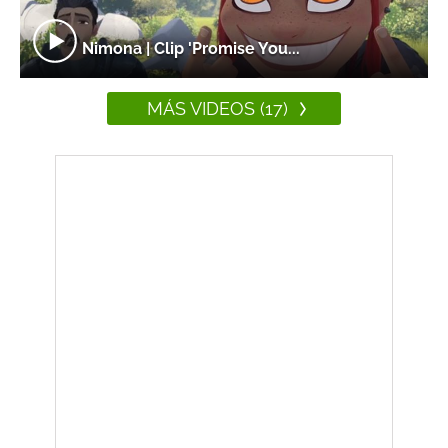
Nimona | Clip 'Promise You...
MÁS VIDEOS (17)