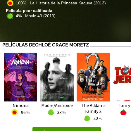
100% La Historia de la Princesa Kaguya
(2013)
Película peor calificada
4% Movie 43
(2013)
PELÍCULAS DECHLOË GRACE MORETZ
Nimona
Madre/Androide
The Addams
Tom y 
Family 2
96
33
20