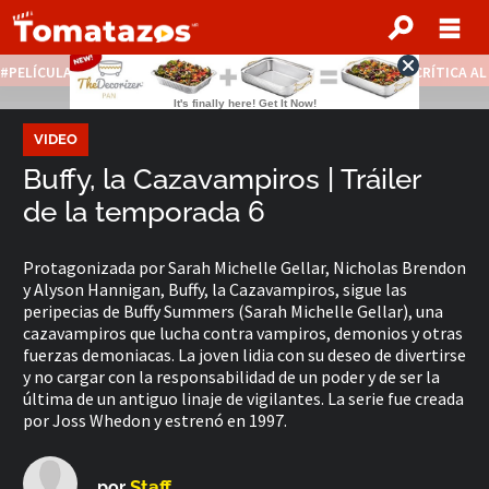
PELÍCULAS STREAMING GRATIS
NOTICIAS DESTACADAS
CRÍTICA A
VIDEO
Buffy, la Cazavampiros | Tráiler
de la temporada 6
Protagonizada por Sarah Michelle Gellar, Nicholas Brendon
y Alyson Hannigan, Buffy, la Cazavampiros, sigue las
peripecias de Buffy Summers (Sarah Michelle Gellar), una
cazavampiros que lucha contra vampiros, demonios y otras
fuerzas demoniacas. La joven lidia con su deseo de divertirse
y no cargar con la responsabilidad de un poder y de ser la
última de un antiguo linaje de vigilantes. La serie fue creada
por Joss Whedon y estrenó en 1997.
Staff
por