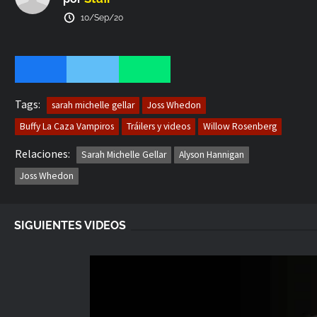
10/Sep/20
Tags:
sarah michelle gellar
Joss Whedon
Buffy La Caza Vampiros
Tráilers y videos
Willow Rosenberg
Relaciones:
Sarah Michelle Gellar
Alyson Hannigan
Joss Whedon
SIGUIENTES VIDEOS