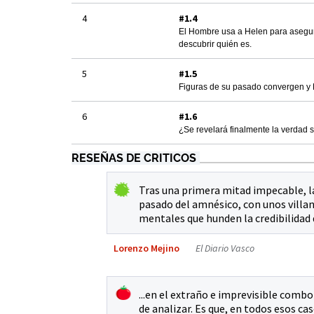
4
#1.4
El Hombre usa a Helen para asegur
descubrir quién es.
5
#1.5
Figuras de su pasado convergen y E
6
#1.6
¿Se revelará finalmente la verdad 
RESEÑAS DE CRITICOS
Tras una primera mitad impecable, 
pasado del amnésico, con unos villa
mentales que hunden la credibilidad d
Lorenzo Mejino
El Diario Vasco
...en el extraño e imprevisible combo
de analizar. Es que, en todos esos cas