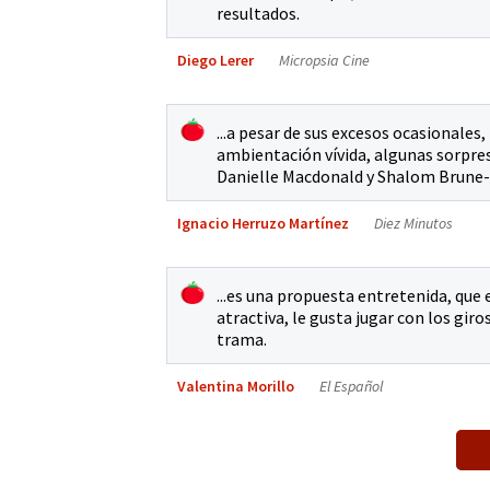
resultados.
Diego Lerer
Micropsia Cine
...a pesar de sus excesos ocasionales,
ambientación vívida, algunas sorpres
Danielle Macdonald y Shalom Brune-
Ignacio Herruzo Martínez
Diez Minutos
...es una propuesta entretenida, qu
atractiva, le gusta jugar con los giro
trama.
Valentina Morillo
El Español