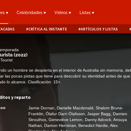
ies
Celebridades
Videos
Listas
TACADAS
CRÍTICA AL INSTANTE
ARTÍCULOS Y LISTAS
 Temporada
Turista
(2022)
Tourist
do un hombre se despierta en el interior de Australia sin memoria, de
izar las pocas pistas que tiene para descubrir su identidad antes de que
do lo alcance. Clasificación: 15+.
ditos y reparto
nco
Jamie Dornan
,
Danielle Macdonald
,
Shalom Brune-
Franklin
,
Ólafur Darri Ólafsson
,
Jasper Bagg
,
Damien
Strouthos
,
Geneviève Lemon
,
Danny Adcock
,
Ansuya
Nathan
,
Damon Herriman
,
Benedict Hardie
,
Alex