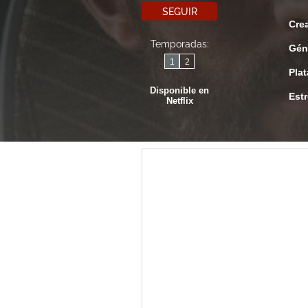
SEGUIR
Cre
Temporadas:
Gén
1
2
Pla
Disponible en
Est
Netflix