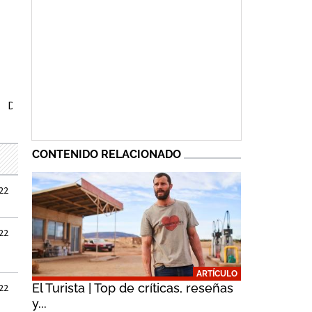
Damien Strouthos
Geneviève Lemon
Danny Adcock
CONTENIDO RELACIONADO
22
22
ARTÍCULO
El Turista | Top de críticas, reseñas
22
y...