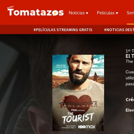
Noticias
Películas
Ser
PELÍCULAS STREAMING GRATIS
NOTICIAS DES
1ᵉʳ
El 
The 
Cuan
util
pasa
Cré
Ele