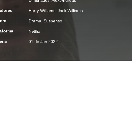
Dimitriades
,
Alex Andreas
adores
Harry Williams
,
Jack Williams
ero
Drama
,
Suspenso
taforma
Netflix
reno
01 de Jan 2022