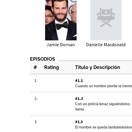
Jamie Dornan
Danielle Macdonald
EPISODIOS
#
Rating
Título y Descripción
1
#1.1
Cuando un hombre pierde la memori
2
#1.2
Con un policía tenaz siguiéndolos,
llama.
3
#1.3
El hombre se queda tambaleándose