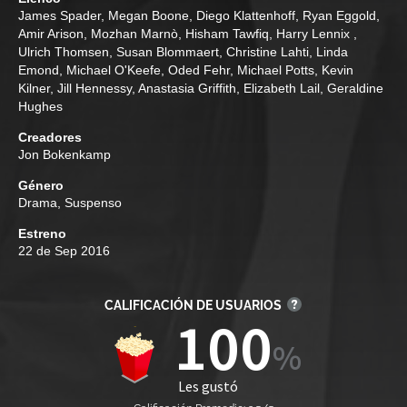
James Spader
,
Megan Boone
,
Diego Klattenhoff
,
Ryan Eggold
,
Amir Arison
,
Mozhan Marnò
,
Hisham Tawfiq
,
Harry Lennix
,
Ulrich Thomsen
,
Susan Blommaert
,
Christine Lahti
,
Linda
Emond
,
Michael O'Keefe
,
Oded Fehr
,
Michael Potts
,
Kevin
Kilner
,
Jill Hennessy
,
Anastasia Griffith
,
Elizabeth Lail
,
Geraldine
Hughes
Creadores
Jon Bokenkamp
Género
Drama
,
Suspenso
Estreno
22 de Sep 2016
CALIFICACIÓN DE USUARIOS
100
Les gustó