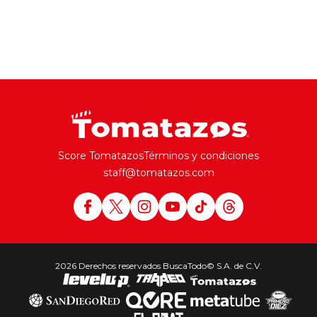
Score Tomatazos
Términos y condiciones
staff@tomatazos.com
2026 Derechos reservados BuscaTodo© S.A. de C.V.