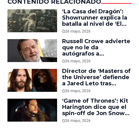
CONTENIDO RELACIONADO
‘La Casa del Dragón’:
Showrunner explica la
batalla al nivel de ‘El
Señor de los anillos’
26 mayo, 2026
que veremos en la
Russell Crowe advierte
temporada 3
que no le da
autógrafos a
cualquiera: ‘Si alguien
26 mayo, 2026
es un imbécil, me voy’
Director de ‘Masters of
the Universe’ defiende
a Jared Leto tras
rumores sobre su
26 mayo, 2026
descontento con la
‘Game of Thrones’: Kit
película
Harington dice que el
spin-off de Jon Snow
‘no está muerto’
26 mayo, 2026