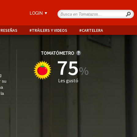
LOGIN
RESEÑAS
TRÁILERS Y VIDEOS
CARTELERA
TOMATÓMETRO
75
g
Les gustó
r su
na
 la