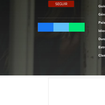
SEGUIR
Gui
Gén
Paí
Idi
Dur
Est
Clas