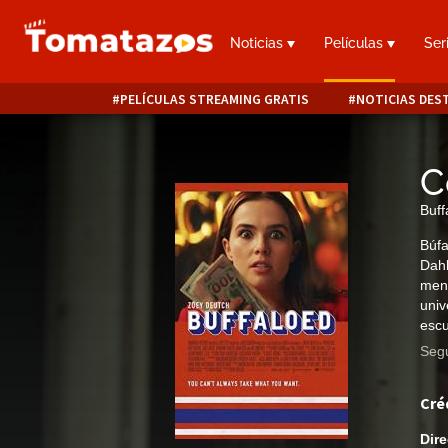
Noticias
Películas
Ser
PELÍCULAS STREAMING GRATIS
NOTICIAS DES
C
Buff
Búfa
Dahl
ment
univ
escu
Segu
Cré
Dire