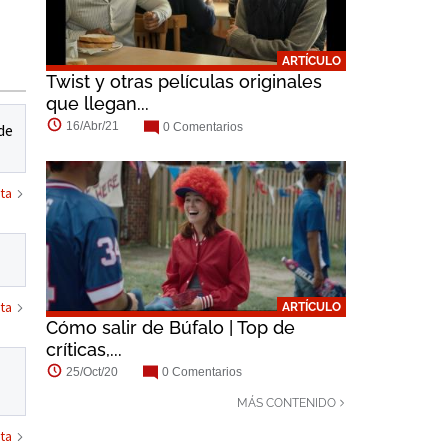
Lusia Strus
Raymond Ablack
Paulyne Wei
ARTÍCULO
Twist y otras películas originales
que llegan...
16/Abr/21
0 Comentarios
de
ta
ta
ARTÍCULO
Cómo salir de Búfalo | Top de
críticas,...
25/Oct/20
0 Comentarios
MÁS CONTENIDO
ta