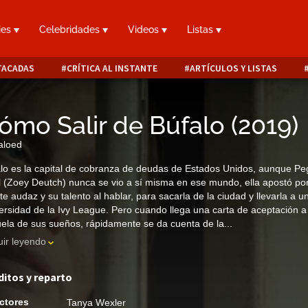
ies
Celebridades
Videos
Listas
TACADAS
CRÍTICA AL INSTANTE
ARTÍCULOS Y LISTAS
ómo Salir de Búfalo
(
2019
)
aloed
lo es la capital de cobranza de deudas de Estados Unidos, aunque Pe
 (Zoey Deutch) nunca se vio a sí misma en ese mundo, ella apostó po
e audaz y su talento al hablar, para sacarla de la ciudad y llevarla a u
ersidad de la Ivy League. Pero cuando llega una carta de aceptación a
ela de sus sueños, rápidamente se da cuenta de la...
ir leyendo
ditos y reparto
ctores
Tanya Wexler