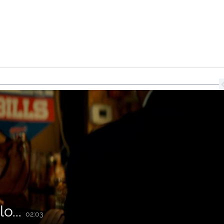
o...
02:03