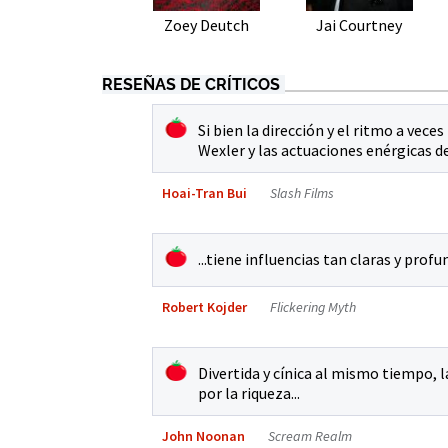
Zoey Deutch
Jai Courtney
RESEÑAS DE CRÍTICOS
Si bien la dirección y el ritmo a vece
Wexler y las actuaciones enérgicas de
Hoai-Tran Bui
Slash Films
...tiene influencias tan claras y profu
Robert Kojder
Flickering Myth
Divertida y cínica al mismo tiempo, 
por la riqueza...
John Noonan
Scream Realm