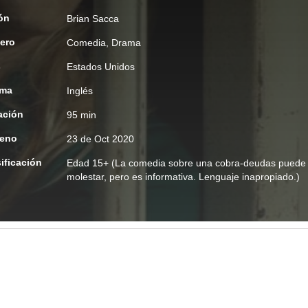
ón
Brian Sacca
ero
Comedia
,
Drama
s
Estados Unidos
oma
Inglés
ación
95 min
reno
23 de Oct 2020
ificación
Edad
15+ (La comedia sobre una cobra-deudas puede
molestar, pero es informativa. Lenguaje inapropiado.)