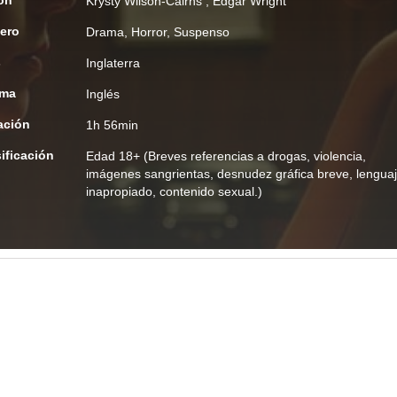
ón
Krysty Wilson-Cairns
,
Edgar Wright
ero
Drama
,
Horror
,
Suspenso
s
Inglaterra
oma
Inglés
ación
1h 56min
ificación
Edad
18+ (Breves referencias a drogas, violencia,
imágenes sangrientas, desnudez gráfica breve, lengua
inapropiado, contenido sexual.)