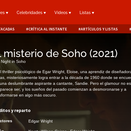
ies
Celebridades
Videos
Listas
TACADAS
CRÍTICA AL INSTANTE
ARTÍCULOS Y LISTAS
l misterio de Soho
(
2021
)
 Night in Soho
l thriller psicológico de Egar Wright, Eloise, una aprendiz de diseñador
s, misteriosamente logra entrar a la década de 1960 donde se encue
una deslumbrante aspirante a cantante, Sandie. Pero el glamour no es
parece ser, y los sueños del pasado comienzan a desmoronarse y a
sformarse en algo más oscuro.
ditos y reparto
ctores
Edgar Wright