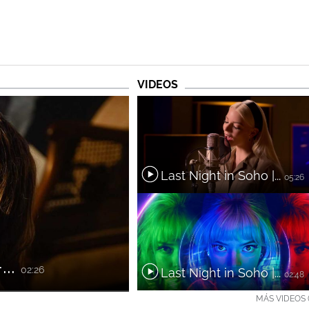
VIDEOS
Last Night in Soho |...
05:26
...
02:26
Last Night in Soho |...
02:48
MÁS VIDEOS (