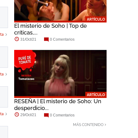
ARTÍCULO
El misterio de Soho | Top de
críticas,...
ta
31/Oct/21
0 Comentarios
ta
ARTÍCULO
RESEÑA | El misterio de Soho: Un
desperdicio...
ta
29/Oct/21
0 Comentarios
MÁS CONTENIDO