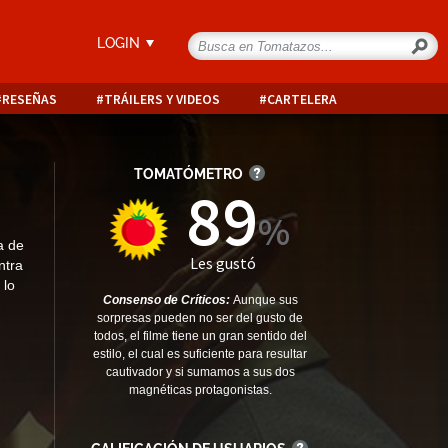
LOGIN
RESEÑAS
TRÁILERS Y VIDEOS
CARTELERA
TOMATÓMETRO
89
a de
Les gustó
ntra
 lo
Consenso de Críticos:
Aunque sus
sorpresas pueden no ser del gusto de
todos, el filme tiene un gran sentido del
estilo, el cual es suficiente para resultar
cautivador y si sumamos a sus dos
magnéticas protagonistas.