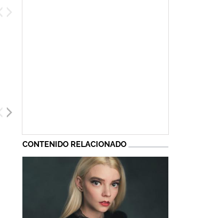
CONTENIDO RELACIONADO
James Phelps
Will Rogers
Jessie Mei Li