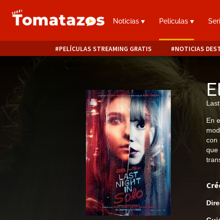
Noticias
Películas
Ser
PELÍCULAS STREAMING GRATIS
NOTICIAS DES
E
Last
En e
moda
con 
que 
tran
Cré
Dire