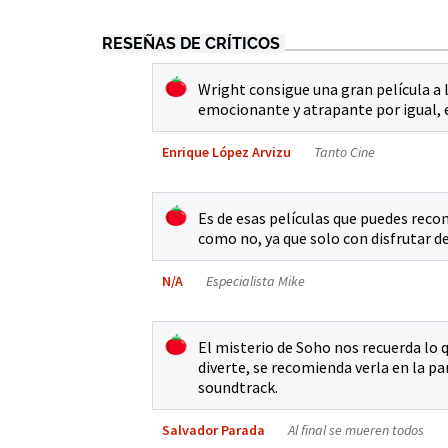
RESEÑAS DE CRÍTICOS
Wright consigue una gran película a l
emocionante y atrapante por igual, 
Enrique López Arvizu
Tanto Cine
Es de esas películas que puedes recom
como no, ya que solo con disfrutar de 
N/A
Especialista Mike
El misterio de Soho nos recuerda lo qu
diverte, se recomienda verla en la pa
soundtrack.
Salvador Parada
Al final se mueren todos