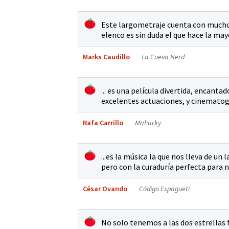
Este largometraje cuenta con muchos
elenco es sin duda el que hace la mayo
Marks Caudillo
La Cueva Nerd
... es una película divertida, encanta
excelentes actuaciones, y cinematog
Rafa Carrillo
Maharky
...es la música la que nos lleva de u
pero con la curaduría perfecta para n
César Ovando
Código Espagueti
No solo tenemos a las dos estrellas