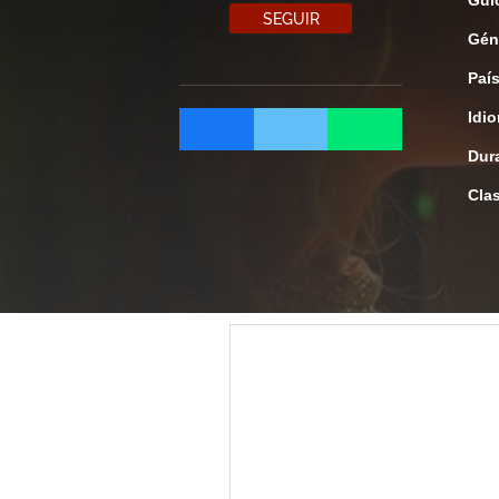
Gui
SEGUIR
Gén
Paí
Idi
Dur
Clas