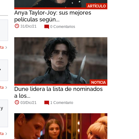
ARTÍCULO
Anya Taylor-Joy: sus mejores
películas según...
31/Dic/21
0 Comentarios
ta
,
NOTICIA
ta
Dune lidera la lista de nominados
a los...
03/Dic/21
1 Comentario
 y
ta