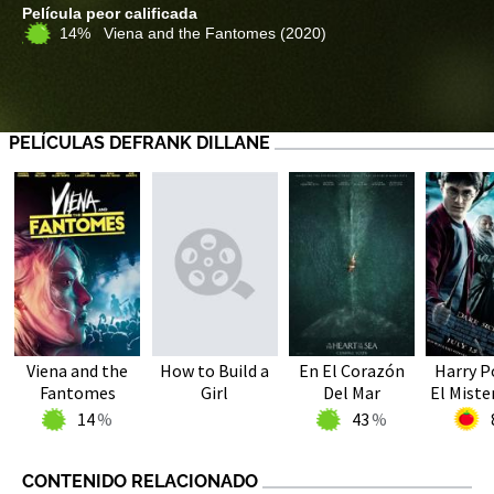
Película peor calificada
14% Viena and the Fantomes
(2020)
PELÍCULAS DEFRANK DILLANE
Viena and the
How to Build a
En El Corazón
Harry P
Fantomes
Girl
Del Mar
El Mister
14
43
CONTENIDO RELACIONADO